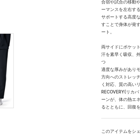
合宿や試合の移動
ーマンスを左右す
サポートする高度
すことで身体が発
ート。
両サイドにポケッ
汗を素早く吸収、
つ
適度な厚みがありモ
方向へのストレッ
く対応、質の高いリ
RECOVERY(リ
ーンが、体の熱エ
るとともに、回復
このアイテムをシ