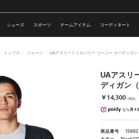
シューズ
スポーツ
チームアイテム
コーディネート
トップス
ジャージ
UAアスリートリカバリー コージー カーディガン（
UAアスリ
ディガン（
￥14,300
（税込）
なら
月々2
商品番号
13882
カラー
Black(00