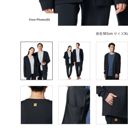
View Photos(
9
)
身長181cm サイズX