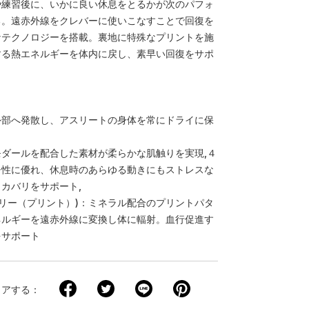
や練習後に、いかに良い休息をとるかが次のパフォ
る。遠赤外線をクレバーに使いこなすことで回復を
なテクノロジーを搭載。裏地に特殊なプリントを施
する熱エネルギーを体内に戻し、素早い回復をサポ
ト
外部へ発散し、アスリートの身体を常にドライに保
ダールを配合した素材が柔らかな肌触りを実現,４
チ性に優れ、休息時のあらゆる動きにもストレスな
カバリをサポート,
カバリー（プリント）)：ミネラル配合のプリントパタ
ネルギーを遠赤外線に変換し体に輻射。血行促進す
をサポート
ェアする