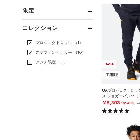
（0）
スカート
（0）
ジャケット
オレンジ
その他
（0）
在庫あり
サンダル
（0）
ダッフルバッグ
CHARGED(チャージド)
（0）
限定
（0）
スイムウェア
（0）
ジャージ
MICRO G(マイクロＧ)
（0）
（0）
キャップ＆ビーニー
直営限定
（1）
（0）
ベスト
コレクション
TRIBASE(トライベース)
（0）
ベルト
公式サイト限定
（0）
（0）
（0）
ダウン・コート
（0）
グローブ・手袋
プロジェクトロック
（1）
在庫残りわずか
（0）
RUSH(ラッシュ)
（0）
（0）
スポーツブラ
（0）
アイウェア
ステフィン・カリー
（10）
ISO-CHILL(アイソチル)
（0）
（0）
セットアップ
リストバンド＆ヘッドバンド
アジア限定
（5）
SALE
Tech(テック)
（7）
（0）
（0）
スイムウェア
COLDGEAR ARMOUR(コール
直営限定
（0）
スポーツマスク
ドギアアーマー)
（0）
（0）
ソックス
UAプロジェクトロッ
HEATGEAR ARMOUR(ヒート
ス ジョガーパンツ（
ギアアーマー)
（0）
（0）
ネックウォーマー
N）
￥8,393
30%OFF
￥
STORM(ストーム)
（0）
（0）
スリーブ
COLDGEAR INFRARED(コー
（0）
タオル
ルドギアインフラレッド)
（0）
（0）
ボール