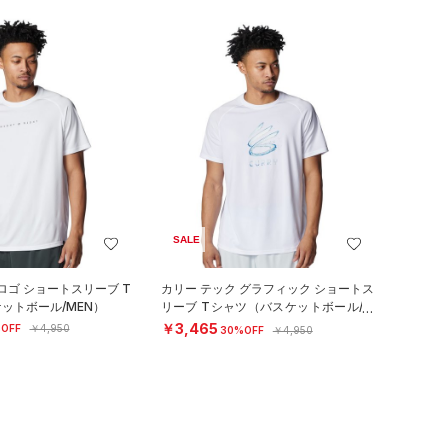
SALE
ロゴ ショートスリーブ T
カリー テック グラフィック ショートス
ットボール/MEN）
リーブ Tシャツ（バスケットボール/M
EN）
￥3,465
OFF
￥4,950
30%OFF
￥4,950