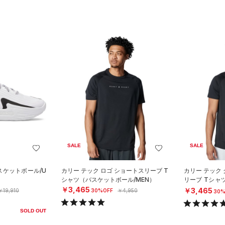
SALE
SALE
スケットボール/U
カリー テック ロゴ ショートスリーブ T
カリー テック
シャツ（バスケットボール/MEN）
リーブ Tシャ
EN）
￥3,465
￥3,465
￥19,910
30%OFF
￥4,950
30%
SOLD OUT