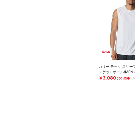
AUXETIC(オーゼティック)
（0）
イヤホン＆ヘッドホン
（0）
（0）
ウォーターボトル
Charged Cotton(チャージド
（0）
その他
コットン)
（0）
Rival Fleece(ライバルフリー
ス)
（0）
Armour Fleece(アーマーフリ
SALE
ース)
（0）
カリー テック スリー
スケットボール/MEN
￥3,080
30%OFF
￥