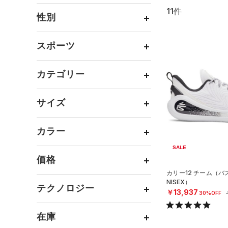
11件
通常価格
（0）
性別
セール
（11）
メンズ
（11）
スポーツ
ウィメンズ
（3）
ベースボール
（0）
ボーイズ
（0）
カテゴリー
バスケットボール
（10）
ガールズ
（0）
トップス
ゴルフ
（0）
サイズ
ユニセックス
（3）
ボトムス
トレーニング
すべてのトップス
（1）
カテゴリーを選択してください。
アクセサリー
カラー
すべてのボトムス
ランニング
（0）
（0）
ベースレイヤー
シューズ
すべてのアクセサリー
（0）
スポーツスタイル
（0）
レギンス&タイツ
SALE
（5）
Tシャツ
価格
すべてのシューズ
（0）
アメリカンフットボール
バックパック
（0）
ショートパンツ
（2）
タンクトップ
ブラック
ホワイト
ブラウン
グリーン
カリー12 チーム（バ
（0）
（3）
スポーツシューズ
ショルダー＆トートバッグ
NISEX）
（0）
パンツ(ロングパンツ)
（0）
ポロシャツ
テクノロジー
（0）
サッカー
（0）
￥13,937
30%OFF
（0）
スパイク
～
円
円
（1）
スウェット＆フリース
（0）
ロングTシャツ
ブルー
パープル
レッド
イエロー
リカバリー
（0）
（0）
サックパック
FLOW(フロー)
（3）
スポーツスタイルシューズ
在庫
（0）
アンダーウェア
（0）
パーカー&トレーナー
その他
（0）
（0）
（0）
ウェストバッグ
HOVR(ホバー)
（0）