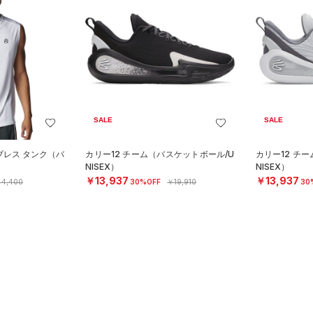
SALE
SALE
ブレス タンク（バ
カリー12 チーム（バスケットボール/U
カリー12 チ
）
NISEX）
NISEX）
￥13,937
￥13,937
4,400
30%OFF
￥19,910
30