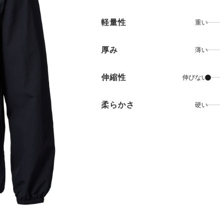
軽量性
重い
厚み
薄い
伸縮性
伸びない
柔らかさ
硬い