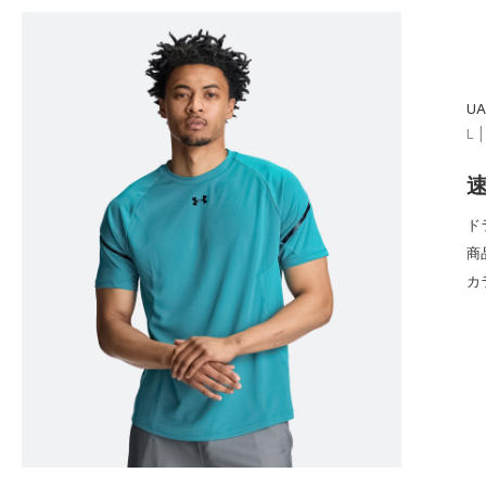
U
L 
ド
商
カ