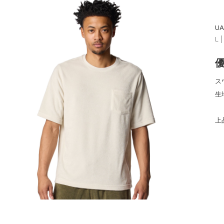
U
L 
ス
生
上