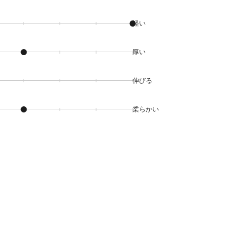
軽い
厚い
伸びる
柔らかい