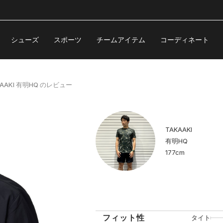
シューズ
スポーツ
チームアイテム
コーディネート
AKI 有明HQ のレビュー
TAKAAKI
有明HQ
177cm
フィット性
タイト