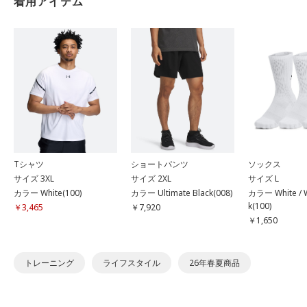
着用アイテム
Tシャツ
ショートパンツ
ソックス
サイズ 3XL
サイズ 2XL
サイズ L
カラー White(100)
カラー Ultimate Black(008)
カラー White / W
k(100)
￥3,465
￥7,920
￥1,650
トレーニング
ライフスタイル
26年春夏商品