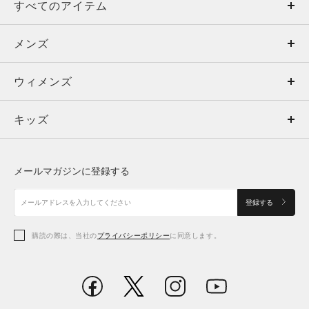
すべてのアイテム
メンズ
メンズ
ウィメンズ
トップス
ウィメンズ
キッズ
トップス
ボトムス
キッズ
トップス
ボトムス
シューズ
シューズ
メールマガジンに登録する
ボトムス
シューズ
アクセサリー
アクセサリー
登録する
シューズ
アクセサリー
購読の際は、当社の
プライバシーポリシー
に同意します。
アクセサリー
スポーツブラ