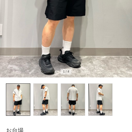
1
/
4
お台場