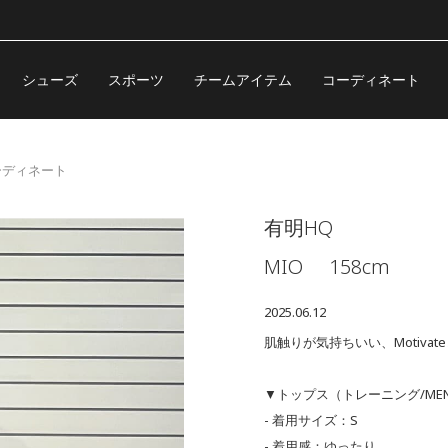
シューズ
スポーツ
チームアイテム
コーディネート
コーディネート
有明HQ
MIO
158cm
2025.06.12
肌触りが気持ちいい、Motiva
▼トップス（トレーニング/ME
- 着用サイズ：S
- 着用感：ゆったり