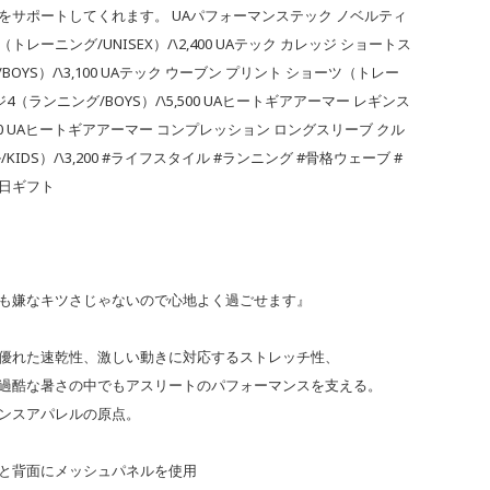
をサポートしてくれます。 UAパフォーマンステック ノベルティ
レーニング/UNISEX）/\2,400 UAテック カレッジ ショートス
OYS）/\3,100 UAテック ウーブン プリント ショーツ（トレー
サージ4（ランニング/BOYS）/\5,500 UAヒートギアアーマー レギンス
,500 UAヒートギアアーマー コンプレッション ロングスリーブ クル
DS）/\3,200 #ライフスタイル #ランニング #骨格ウェーブ #
の日ギフト
も嫌なキツさじゃないので心地よく過ごせます』
優れた速乾性、激しい動きに対応するストレッチ性、
過酷な暑さの中でもアスリートのパフォーマンスを支える。
ンスアパレルの原点。
と背面にメッシュパネルを使用