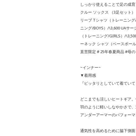
しっかり使えることで足の成育
クルー ソックス （3足セット）（ト
リーブ Tシャツ（トレーニング/B
ニング/BOYS）/\3,600 UA
（トレーニング/GIRLS）/\3
ーネック シャツ（ベースボール/KI
直営限定 # 25年春夏商品 #母
~インナー~
▼着用感
『ピッタリとしていて着ていて
どこまでも涼しいヒートギア。
羽のように軽いしなやかさで、
アンダーアーマーのパフォーマ
通気性を高めるために脇下側面