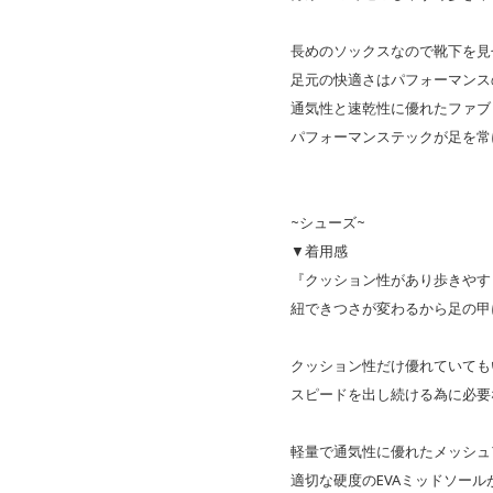
長めのソックスなので靴下を見
足元の快適さはパフォーマンス
通気性と速乾性に優れたファブ
パフォーマンステックが足を常
~シューズ~
▼着用感
『クッション性があり歩きやす
紐できつさが変わるから足の甲
クッション性だけ優れていても
スピードを出し続ける為に必要
軽量で通気性に優れたメッシュ
適切な硬度のEVAミッドソー