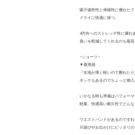
吸汗速乾性と伸縮性に優れたフ
ドライに快適に保つ。
4方向へのストレッチ性に優れ
臭いを軽減してくれるのも最高
~ショーツ~
▼着用感
『生地が薄く軽いので擦れたり
ポッケもあるのでちょっと物入
いかなる時も準備はパフォーマ
軽量。快適高い耐久性でどんな
ウエストバンドがあるのでずれ
川遊びやお出かけにピッタリの