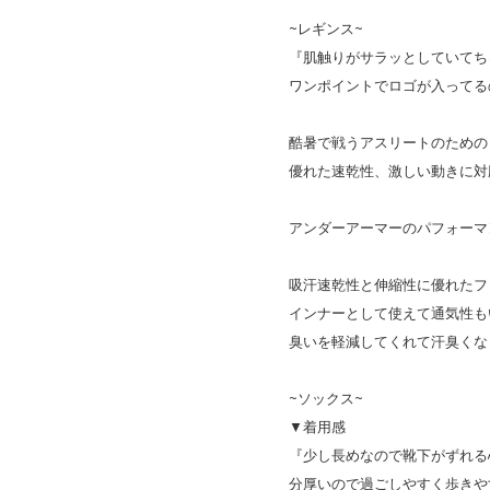
~レギンス~
『肌触りがサラッとしていてち
ワンポイントでロゴが入ってる
酷暑で戦うアスリートのための
優れた速乾性、激しい動きに対
アンダーアーマーのパフォーマ
吸汗速乾性と伸縮性に優れたフ
インナーとして使えて通気性も
臭いを軽減してくれて汗臭くな
~ソックス~
▼着用感
『少し長めなので靴下がずれる
分厚いので過ごしやすく歩きや