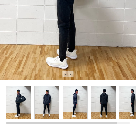
1
/
5