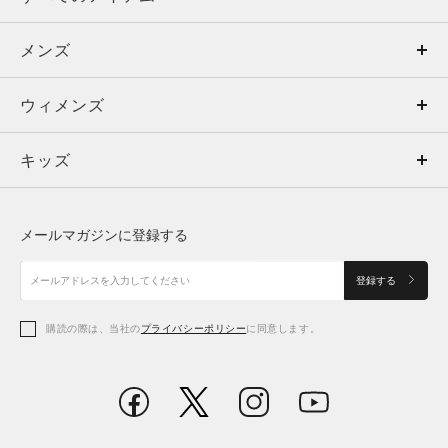
メンズ
メンズ
ウィメンズ
トップス
ウィメンズ
キッズ
トップス
ボトムス
キッズ
トップス
ボトムス
シューズ
シューズ
メールマガジンに登録する
ボトムス
シューズ
アクセサリー
アクセサリー
登録する
シューズ
アクセサリー
購読の際は、当社の
プライバシーポリシー
に同意します。
アクセサリー
スポーツブラ
レギンス＆タイツ