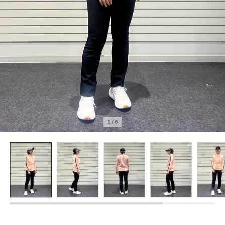
1
/
6