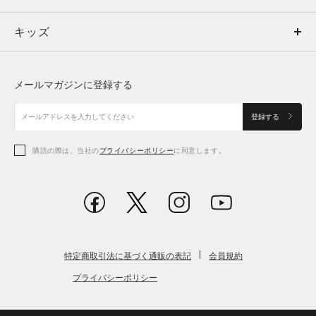
キッズ
トップス
ボトムス
キッズ
トップス
ボトムス
シューズ
シューズ
メールマガジンに登録する
ボトムス
シューズ
アクセサリー
アクセサリー
登録する
シューズ
アクセサリー
購読の際は、当社の
プライバシーポリシー
に同意します。
アクセサリー
スポーツブラ
レギンス＆タイツ
特定商取引法に基づく通販の表記
会員規約
プライバシーポリシー