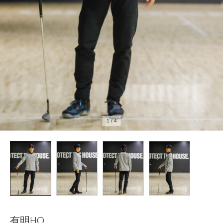
1
/
4
有明HQ