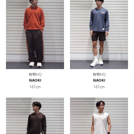
有明HQ
有明HQ
NAOKI
NAOKI
167cm
167cm