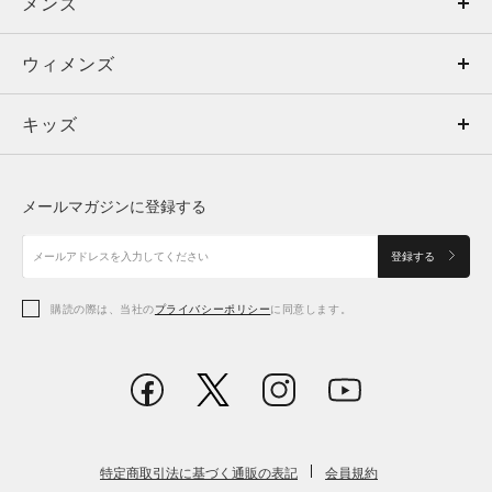
メンズ
メンズ
ウィメンズ
トップス
ウィメンズ
キッズ
トップス
ボトムス
キッズ
トップス
ボトムス
シューズ
シューズ
メールマガジンに登録する
ボトムス
シューズ
アクセサリー
アクセサリー
登録する
シューズ
アクセサリー
購読の際は、当社の
プライバシーポリシー
に同意します。
アクセサリー
スポーツブラ
レギンス＆タイツ
特定商取引法に基づく通販の表記
会員規約