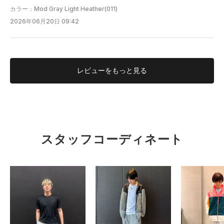
カラー：Mod Gray Light Heather(011)
2026年06月20日 09:42
レビューを
もっと見る
CHN
有明HQ
スタッフコーディネート
156cm
タイト
ルーズ
フィット性
重い
軽い
軽量性