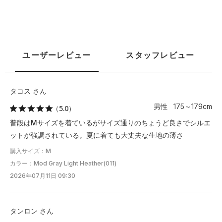
M
71
75.5
41.5
68
103
L
76
77
42.5
70.5
108
ユーザーレビュー
スタッフレビュー
XL
81.5
78
44
73
113
2XL
86.5
79.5
45
75.5
118
タコス さん
男性 175～179cm
（5.0）
3XL
91.5
80.5
46.5
78
123
普段はMサイズを着ているがサイズ通りのちょうど良さでシルエ
ットが強調されている。夏に着ても大丈夫な生地の薄さ
※注意事項
商品は、独自の採寸方法により採寸されています。商品生地の特
購入サイズ：M
性によって、1cm前後の誤差が生じる場合があります。
カラー：Mod Gray Light Heather(011)
2026年07月11日 09:30
タンロン さん