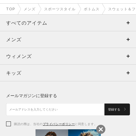
こちらのMサイズだと、オーバーサイズのため丈感が少し余り
TOP
メンズ
スポーツスタイル
ボトムス
スウェット＆フ
ます。
少し厚底の靴を着用することで、裾がたまるように着用するこ
すべてのアイテム
とをおすすめします。
今回のコーデでは、アパリションテックを着用しております(6
メンズ
メンズ
005280)
サイズを履き比べたので、もう一つの投稿ではSサイズを着用
ウィメンズ
トップス
ウィメンズ
しております。
個人的にはMサイズの着用感が好みです。
キッズ
トップス
ボトムス
キッズ
もっと見る
トップス
ボトムス
シューズ
シューズ
メールマガジンに登録する
ボトムス
シューズ
アクセサリー
アクセサリー
登録する
シューズ
アクセサリー
購読の際は、当社の
プライバシーポリシー
に同意します。
CHN
有明HQ