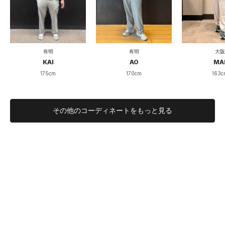
薄い
厚い
厚み
伸びない
伸びる
伸縮性
有明
有明
大阪
硬い
柔らかい
柔らかさ
KAI
AO
MA
175cm
170cm
163c
真冬
オールシー
着用シーズン
ズン
その他のコーディネートをもっと見る
さまざまなシーンで活躍
薄手のスウェットパンツです。
今までジョガーパンツの展開が多く、スポーツシーン寄りの商
品が多かったですが
今回のタイプは、ジムでも普段着としても違和感なく着用でき
ます。
裏地はパイル生地、タオルのような肌触りが近しいです。