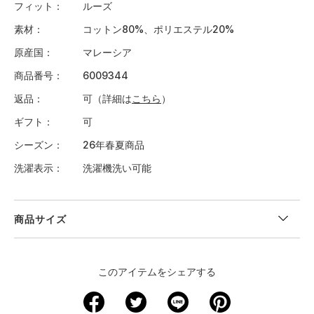
フィット
ルーズ
素材
コットン80%、ポリエステル20%
原産国
マレーシア
商品番号
6009344
返品
可（詳細は
こちら
）
ギフト
可
シーズン
26年春夏商品
洗濯表示
洗濯機洗い可能
商品サイズ
＜サイズ寸法(実寸)＞
このアイテムをシェアする
サイズ
ウエスト
股下
裾回り
わたり周り
ヒップ
S
66
74.5
40
65.5
98