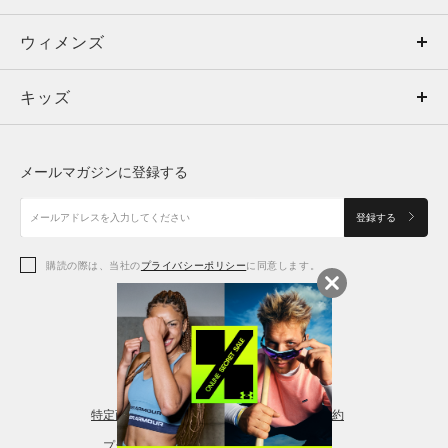
ウィメンズ
トップス
ウィメンズ
キッズ
トップス
ボトムス
キッズ
トップス
ボトムス
シューズ
シューズ
メールマガジンに登録する
ボトムス
シューズ
アクセサリー
アクセサリー
登録する
シューズ
アクセサリー
購読の際は、当社の
プライバシーポリシー
に同意します。
アクセサリー
スポーツブラ
レギンス＆タイツ
特定商取引法に基づく通販の表記
会員規約
プライバシーポリシー