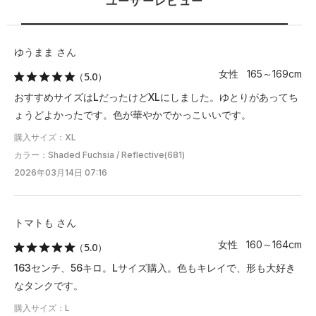
ユーザーレビュー
XL
60.5
47.5
30
ゆうまま さん
※注意事項
商品は、独自の採寸方法により採寸されています。商品生地の特
女性 165～169cm
（5.0）
性によって、1cm前後の誤差が生じる場合があります。
おすすめサイズはLだったけどXLにしました。ゆとりがあってち
ょうどよかったです。色が華やかでかっこいいです。
購入サイズ：XL
カラー：Shaded Fuchsia / Reflective(681)
2026年03月14日 07:16
トマトも さん
女性 160～164cm
（5.0）
163センチ、56キロ。Lサイズ購入。色もキレイで、形も大好き
なタンクです。
購入サイズ：L