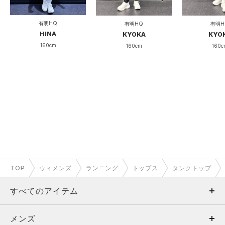
有明HQ
有明HQ
有明H
HINA
KYOKA
KYO
160cm
160cm
160c
TOP
ウィメンズ
ランニング
トップス
タンクトップ
すべてのアイテム
メンズ
メンズ