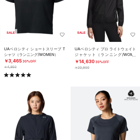
SALE
SALE
UAベロシティ ショートスリーブ T
UAベロシティ プロ ライトウェイト
シャツ（ランニング/WOMEN）
ジャケット（ランニング/WOME
N）
￥3,465
￥14,630
30%OFF
30%OFF
￥4,950
￥20,900