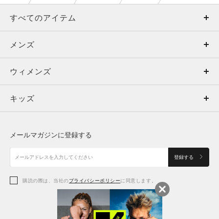
すべてのアイテム
メンズ
メンズ
ウィメンズ
トップス
ウィメンズ
キッズ
トップス
ボトムス
キッズ
トップス
ボトムス
シューズ
シューズ
メールマガジンに登録する
ボトムス
シューズ
アクセサリー
アクセサリー
登録する
シューズ
アクセサリー
購読の際は、当社の
プライバシーポリシー
に同意します。
アクセサリー
スポーツブラ