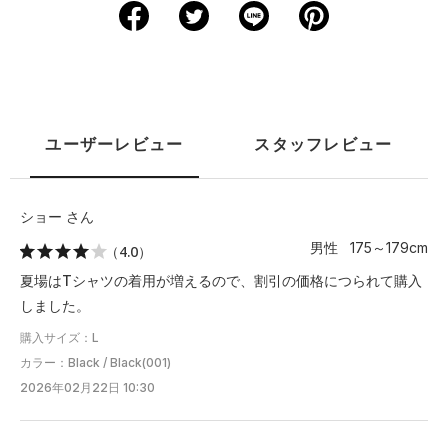
S
68.5
51
45
21.5
M
71
53.5
46.5
22
L
73.5
56
47.5
22.5
ユーザーレビュー
スタッフレビュー
XL
76
58.5
49
23
2XL
78.5
61
50
24
ショー さん
男性 175～179cm
（4.0）
3XL
81.5
63.5
51.5
24.5
夏場はTシャツの着用が増えるので、割引の価格につられて購入
しました。
※注意事項
商品は、独自の採寸方法により採寸されています。商品生地の特
購入サイズ：L
性によって、1cm前後の誤差が生じる場合があります。
カラー：Black / Black(001)
2026年02月22日 10:30