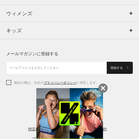
ウィメンズ
トップス
ウィメンズ
伸びない
伸びる
伸縮性
硬い
柔らかい
キッズ
トップス
ボトムス
キッズ
柔らかさ
遅い
早い
速乾性
トップス
ボトムス
シューズ
シューズ
メールマガジンに登録する
ボトムス
シューズ
アクセサリー
アクセサリー
登録する
しっかり上品な生地感とスタイリッシュ
なカリースタイル
シューズ
アクセサリー
購読の際は、当社の
プライバシーポリシー
に同意します。
無地やシンプルデザインのシャツを私はよく選ぶのですが、そ
アクセサリー
スポーツブラ
の中でもカラーやデザインが個性的で高級感があるカリーブラ
ンドを良く着てます。
レギンス＆タイツ
その中でもしっかりした生地な反面、軽い素材のヘビーウェイ
特定商取引法に基づく通販の表記
会員規約
トシャツを使用したカリーシャツがこちらです。
プライバシーポリシー