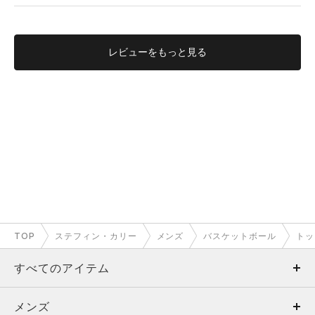
レビューを
もっと見る
S.T
有明HQ
177cm
タイト
ルーズ
フィット性
TOP
ステフィン・カリー
メンズ
バスケットボール
トッ
重い
軽い
軽量性
すべてのアイテム
薄い
厚い
厚み
メンズ
メンズ
透けない
透ける
透け度