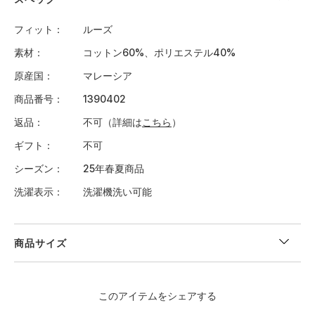
フィット
ルーズ
素材
コットン60%、ポリエステル40%
原産国
マレーシア
商品番号
1390402
返品
不可（詳細は
こちら
）
ギフト
不可
シーズン
25年春夏商品
洗濯表示
洗濯機洗い可能
商品サイズ
＜サイズ寸法(実寸)＞
このアイテムをシェアする
サイズ
着丈
身幅
肩幅
袖丈