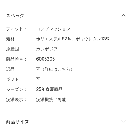
スペック
フィット
コンプレッション
素材
ポリエステル87%、ポリウレタン13%
原産国
カンボジア
商品番号
6005305
返品
可（詳細は
こちら
）
ギフト
可
シーズン
25年春夏商品
洗濯表示
洗濯機洗い可能
商品サイズ
＜サイズ寸法(実寸)＞