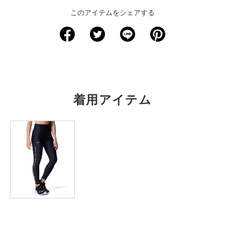
このアイテムをシェアする
サイズ
総丈
胸囲
裾幅
S
27.5
66
27.5
M
29
70
29.5
L
30
73.5
31.5
着用アイテム
XL
31.5
77.5
33.5
2XL
※注意事項
商品は、独自の採寸方法により採寸されています。商品生地の特
性によって、1cm前後の誤差が生じる場合があります。