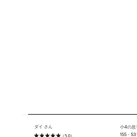
ダイ さん
小4の息
155・5
（5.0）