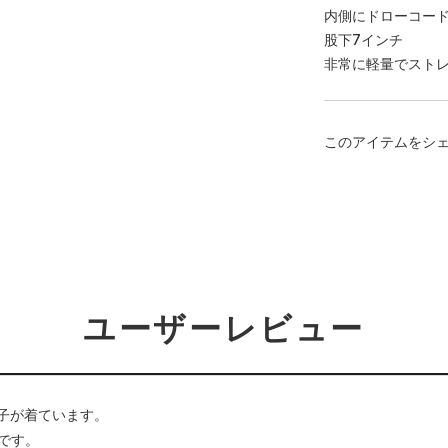
内側にドローコー
股下7インチ
非常に軽量でスト
このアイテムをシ
ユーザーレビュー
子が着ています。
3です。