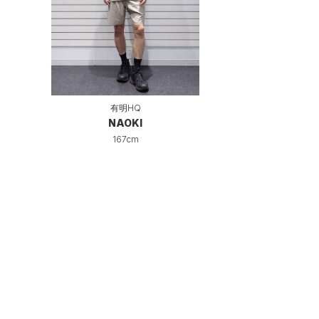
有明HQ
NAOKI
167cm