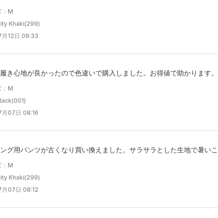
ズ：M
y Khaki(299)
月12日 09:33
履き心地が良かったので色違いで購入しました。お得値で助かります。
ズ：M
ck(001)
月07日 08:16
ング用パンツが古くなり買い換えました。サラサラとした生地で暑いこ
ズ：M
y Khaki(299)
月07日 08:12