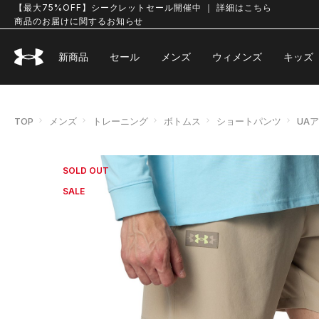
【最大75%OFF】シークレットセール開催中 ｜ 詳細はこちら
商品のお届けに関するお知らせ
新商品
セール
メンズ
ウィメンズ
キッズ
TOP
メンズ
トレーニング
ボトムス
ショートパンツ
UA
SOLD OUT
SALE