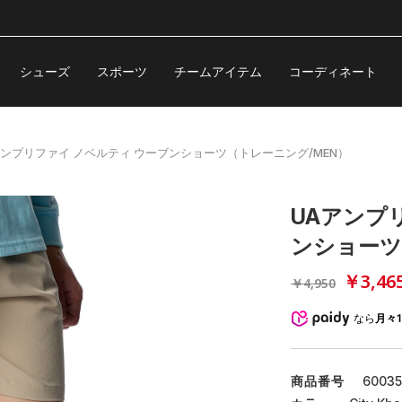
シューズ
スポーツ
チームアイテム
コーディネート
アンプリファイ ノベルティ ウーブンショーツ（トレーニング/MEN）
UAアンプ
ンショーツ
￥3,46
￥4,950
なら
月々1
商品番号
6003