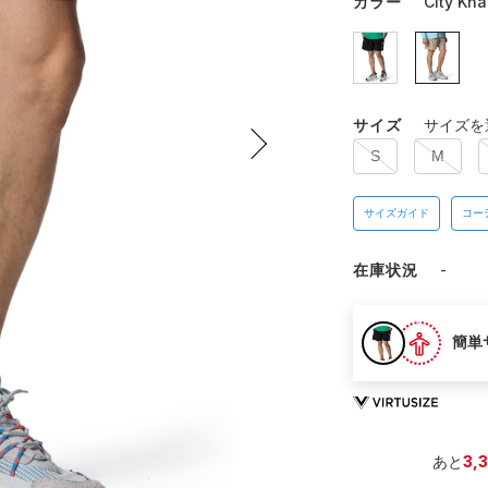
カラー
City Kha
サイズ
サイズを
S
M
サイズガイド
コー
在庫状況
-
簡単
あと
3,