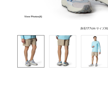
View Photos(
4
)
身長177cm サイズX