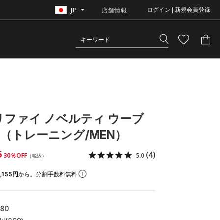
JP
店舗情報
ログイン | 新規会員登録
リファイ ノベルティ ウーブ
（トレーニング/MEN）
5
(4)
30％OFF
5.0
（税込）
,155円
から。分割手数料無料
580