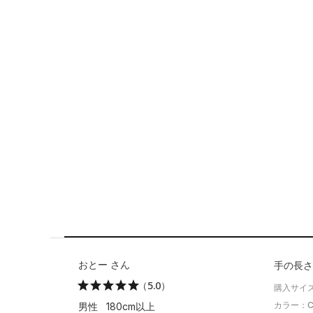
おとー さん
手の長さ
（5.0）
購入サイズ
カラー：Cla
男性 180cm以上