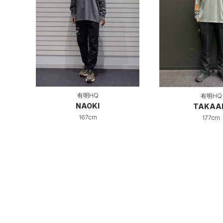
有明HQ
有明HQ
NAOKI
TAKAA
167cm
177cm