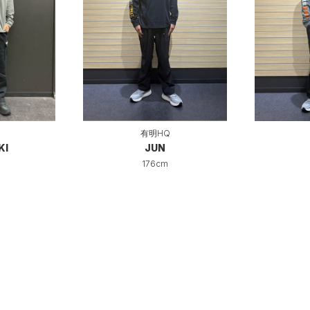
有明HQ
KI
JUN
176cm