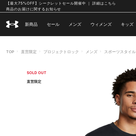
【最大75%OFF】シークレットセール開催中 ｜ 詳細はこちら
商品のお届けに関するお知らせ
新商品
セール
メンズ
ウィメンズ
キッズ
TOP
直営限定
プロジェクトロック
メンズ
スポーツスタイル
SOLD OUT
直営限定