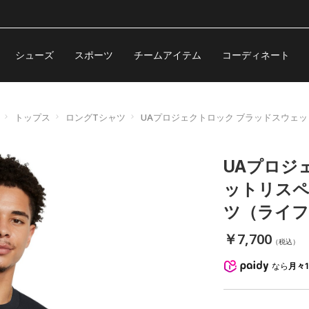
シューズ
スポーツ
チームアイテム
コーディネート
トップス
ロングTシャツ
UAプロジェクトロック ブラッドスウェッ
UAプロジ
ットリスペ
ツ（ライフ
￥7,700
（税込）
なら
月々1