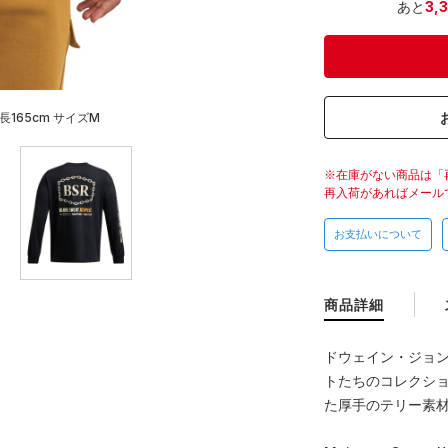
あと
3,
長165cm サイズM
在庫がない商品は「
再入荷があればメール
お支払いについて
商品詳細
ドウェイン・ジョ
トたちのコレクシ
た厚手のテリー素