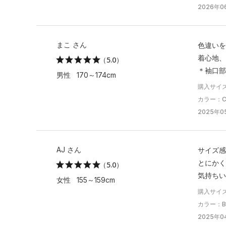
2026年06
まこ さん
色違いを
着心地、
（5.0）
＊袖口部
男性 170～174cm
購入サイズ
カラー：Cla
2025年0
AJ さん
サイズ感
とにかく
（5.0）
気持ちい
女性 155～159cm
購入サイ
カラー：Blac
2025年04