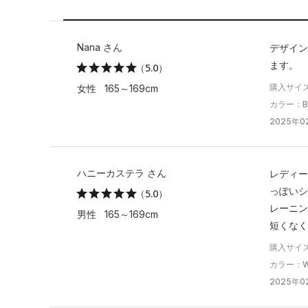
Nana さん
デザイン
ます。
（5.0）
購入サイ
女性 165～169cm
カラー：Bla
2025年02
ハニーカステラ さん
レディー
っぽいシ
（5.0）
レーニン
男性 165～169cm
短くなく
購入サイ
カラー：Whi
2025年02