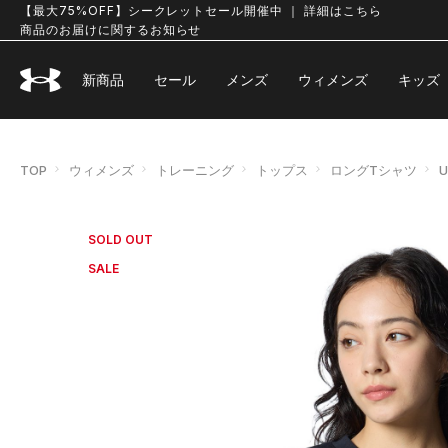
【最大75%OFF】シークレットセール開催中 ｜ 詳細はこちら
商品のお届けに関するお知らせ
新商品
セール
メンズ
ウィメンズ
キッズ
TOP
ウィメンズ
トレーニング
トップス
ロングTシャツ
SOLD OUT
SALE