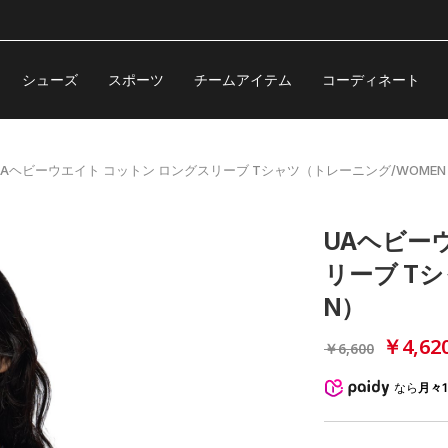
シューズ
スポーツ
チームアイテム
コーディネート
UAヘビーウエイト コットン ロングスリーブ Tシャツ（トレーニング/WOMEN
UAヘビー
リーブ T
N）
￥4,62
￥6,600
なら
月々1