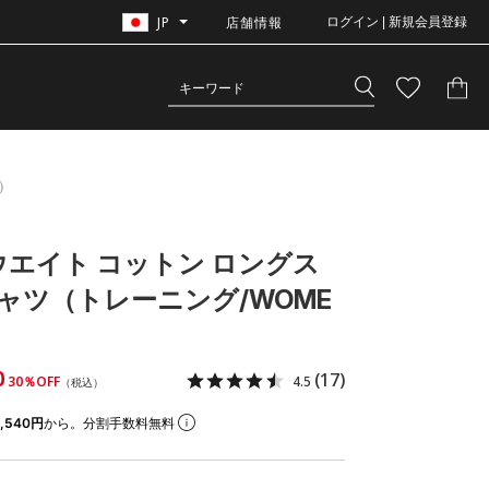
JP
店舗情報
ログイン | 新規会員登録
）
ウエイト コットン ロングス
シャツ（トレーニング/WOME
0
(17)
30％OFF
4.5
（税込）
,540円
から。分割手数料無料