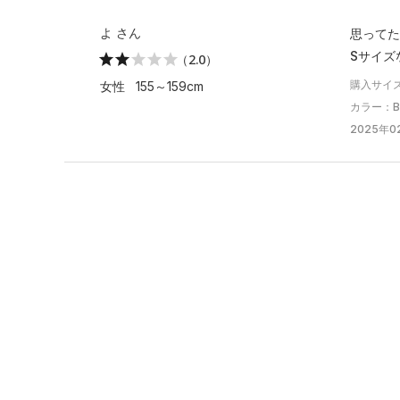
よ さん
思ってた
Sサイズ
（2.0）
購入サイ
女性 155～159cm
カラー：Bla
2025年02