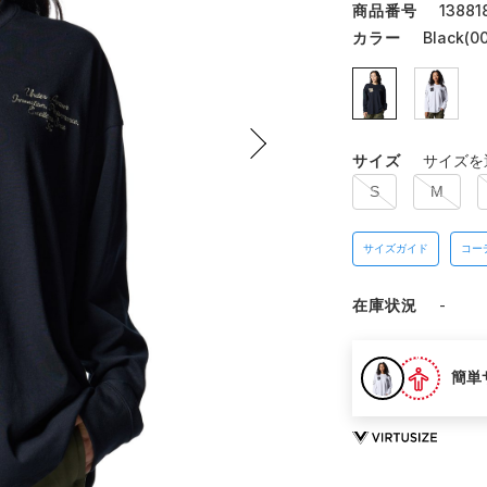
商品番号
13881
カラー
Black(00
サイズ
サイズを
S
M
サイズガイド
コー
在庫状況
-
簡単