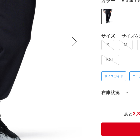
カラー
Black / 
サイズ
サイズを
S
M
5XL
サイズガイド
コー
在庫状況
-
あと
3,