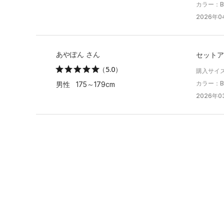
カラー：Bla
2026年0
あやぽん さん
セットア
（5.0）
購入サイズ
カラー：Bla
男性 175～179cm
2026年03