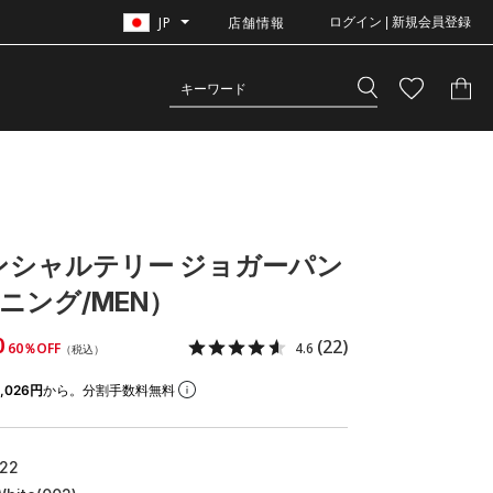
JP
店舗情報
ログイン | 新規会員登録
ンシャルテリー ジョガーパン
ニング/MEN）
0
(22)
60％OFF
4.6
（税込）
,026円
から。分割手数料無料
22