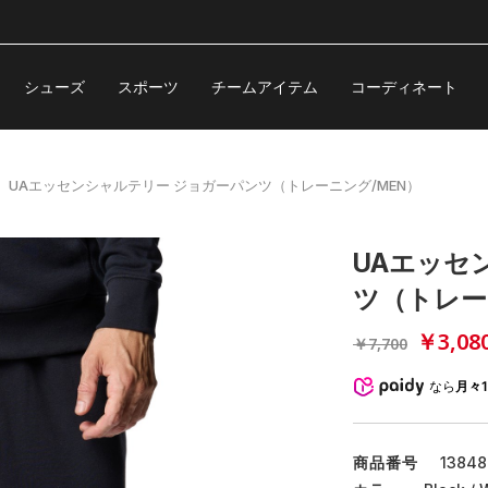
シューズ
スポーツ
チームアイテム
コーディネート
UAエッセンシャルテリー ジョガーパンツ（トレーニング/MEN）
UAエッセ
ツ（トレー
￥3,08
￥7,700
なら
月々1
商品番号
13848