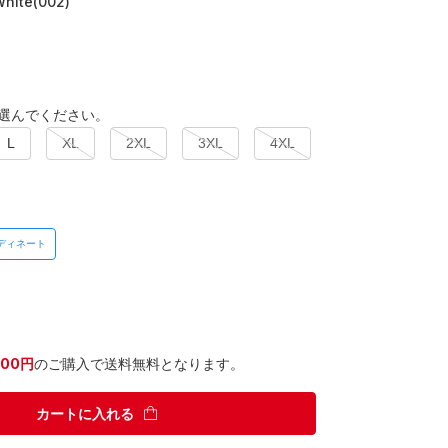
White(002)
選んでください。
L
XL
2XL
3XL
4XL
ディネート
300円
のご購入で送料無料となります。
カートに入れる