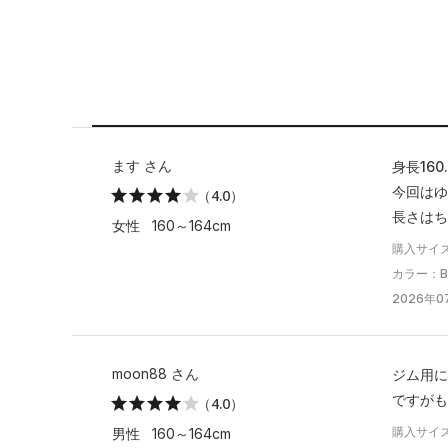
ます さん
身長16
今回はゆ
（4.0）
長さはち
女性 160～164cm
購入サイ
カラー：Bla
2026年07
moon88 さん
ジム用に
ですがも
（4.0）
購入サイ
男性 160～164cm