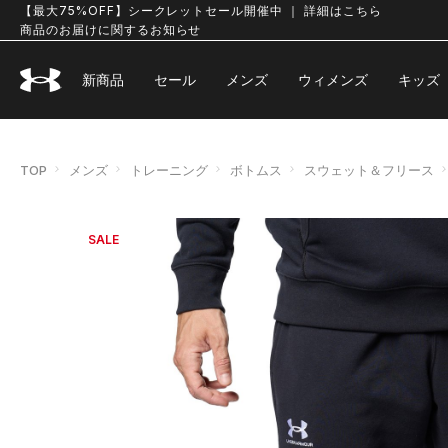
【最大75%OFF】シークレットセール開催中 ｜ 詳細はこちら
商品のお届けに関するお知らせ
新商品
セール
メンズ
ウィメンズ
キッズ
TOP
メンズ
トレーニング
ボトムス
スウェット＆フリース
SALE