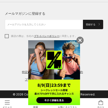
トップス
ボトムス
シューズ
シューズ
メールマガジンに登録する
ボトムス
シューズ
アクセサリー
アクセサリー
登録する
シューズ
アクセサリー
購読の際は、当社の
プライバシーポリシー
に同意します。
アクセサリー
スポーツブラ
レギンス＆タイツ
特定商取引法に基づく通販の表記
会員規約
プライバシーポリシー
© 2026 Copyright DOME Corporation. All Rights Reserved.
検索
お気に入りリスト
カート
メニュー