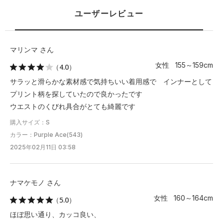
M
61
44
35.5
16
－
ユーザーレビュー
L
63
45.5
36.5
16.5
－
XL
65.5
47.5
37.5
17
－
マリンマ さん
女性 155～159cm
（4.0）
2XL
－
－
－
－
－
サラッと滑らかな素材感で気持ちいい着用感で インナーとして
3XL
－
－
－
－
－
プリント柄を探していたので良かったです
ウエストのくびれ具合がとても綺麗です
4XL
－
－
－
－
－
購入サイズ：S
カラー：Purple Ace(543)
※注意事項
2025年02月11日 03:58
商品は、独自の採寸方法により採寸されています。商品生地の特
性によって、1cm前後の誤差が生じる場合があります。
ナマケモノ さん
女性 160～164cm
（5.0）
ほぼ思い通り、カッコ良い、