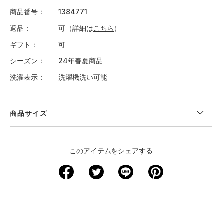
商品番号
1384771
返品
可（詳細は
こちら
）
ギフト
可
シーズン
24年春夏商品
洗濯表示
洗濯機洗い可能
商品サイズ
＜サイズ寸法(実寸)＞
このアイテムをシェアする
サイズ
着丈
身幅
肩幅
袖丈
裄丈
XS
－
－
－
－
－
S
58.5
42
34.5
15
－