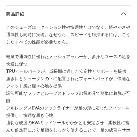
商品詳細
このシューズは、クッション性や快適性だけでなく、軽やかさや
通気性も同時に実現。なぜなら、スピードを維持するには、こう
したすべての性能が必要だから。
軽量で通気性に優れたメッシュアッパーが、多汗なユースの足を
快適に保つ
TPUヒールパーツが、成長期に適した安定性とサポートを提供
履き口とシュータンの下に配置されたフォームパッドが、快適な
フィット感と履き心地を提供
調節可能なフックとループストラップの留め具で簡単に着脱が可
能
フルレングスEVAのソックライナーが足の形に応じたフィットを
提供し、快適な履き心地
適切な硬度のEVAミッドソールがかかとを安定させ、柔軟性に富
んだ前足部により足指をしっかり使えることで、足の成育をサポ