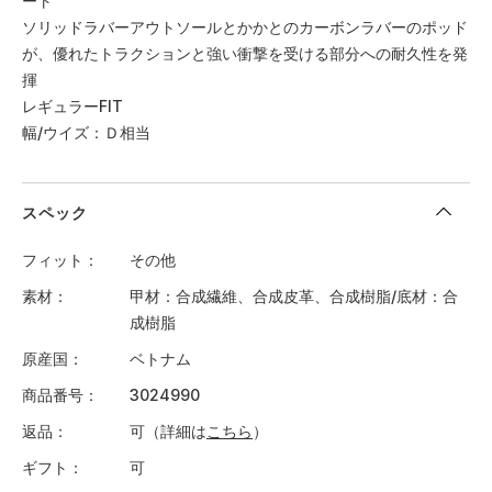
ート
ソリッドラバーアウトソールとかかとのカーボンラバーのポッド
が、優れたトラクションと強い衝撃を受ける部分への耐久性を発
揮
レギュラーFIT
幅/ウイズ：Ｄ相当
スペック
フィット
その他
素材
甲材：合成繊維、合成皮革、合成樹脂/底材：合
成樹脂
原産国
ベトナム
商品番号
3024990
返品
可（詳細は
こちら
）
ギフト
可