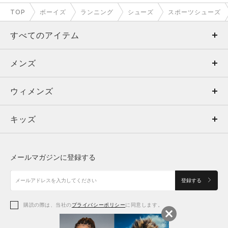
TOP
ボーイズ
ランニング
シューズ
スポーツシューズ
すべてのアイテム
メンズ
メンズ
ウィメンズ
トップス
ウィメンズ
キッズ
トップス
ボトムス
キッズ
トップス
ボトムス
シューズ
シューズ
メールマガジンに登録する
ボトムス
シューズ
アクセサリー
アクセサリー
登録する
シューズ
アクセサリー
購読の際は、当社の
プライバシーポリシー
に同意します。