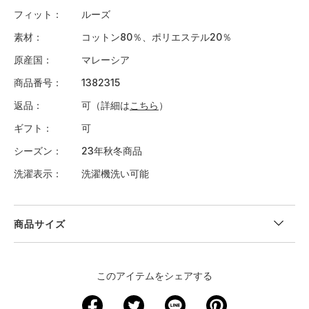
フィット
ルーズ
素材
コットン80％、ポリエステル20％
原産国
マレーシア
商品番号
1382315
返品
可（詳細は
こちら
）
ギフト
可
シーズン
23年秋冬商品
洗濯表示
洗濯機洗い可能
商品サイズ
＜サイズ寸法(実寸)＞
このアイテムをシェアする
サイズ
ウエスト
股下
裾回り
わたり周り
ヒップ