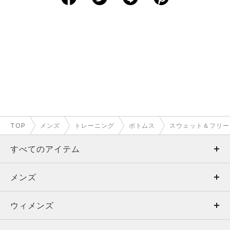
XS
－
－
－
－
－
S
63.5
73.5
24
64
98
M
68.5
75
25
66.5
103
L
73.5
76
25.5
69
108
XL
78.5
77.5
26
72
113
2XL
84
78.5
26.5
74.5
118
TOP
メンズ
トレーニング
ボトムス
スウェット＆フリー
3XL
89
80
27.5
77
123
すべてのアイテム
4XL
－
－
－
－
－
メンズ
メンズ
5XL
－
－
－
－
－
ウィメンズ
トップス
ウィメンズ
※注意事項
商品は、独自の採寸方法により採寸されています。商品生地の特