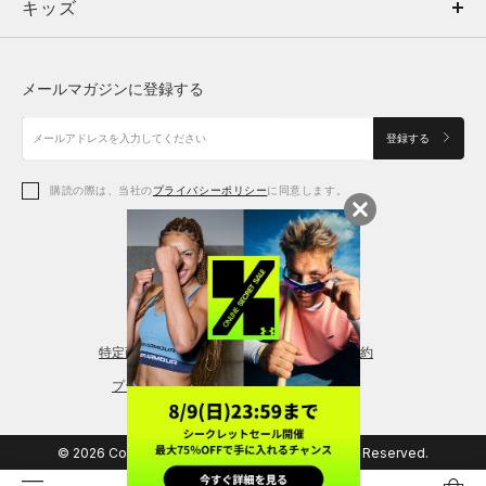
キッズ
トップス
ボトムス
キッズ
性によって、1cm前後の誤差が生じる場合があります。
トップス
ボトムス
シューズ
シューズ
メールマガジンに登録する
ボトムス
シューズ
アクセサリー
アクセサリー
登録する
シューズ
アクセサリー
購読の際は、当社の
プライバシーポリシー
に同意します。
アクセサリー
スポーツブラ
レギンス＆タイツ
特定商取引法に基づく通販の表記
会員規約
プライバシーポリシー
© 2026 Copyright DOME Corporation. All Rights Reserved.