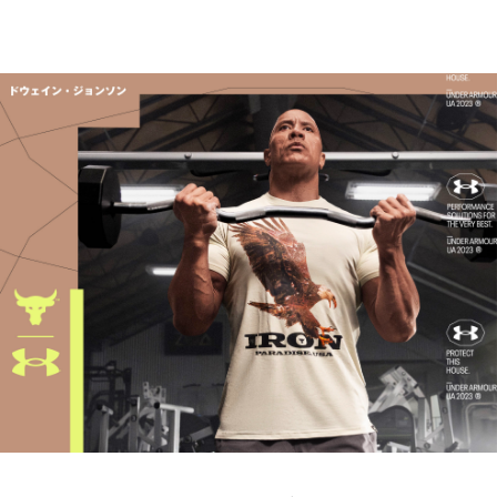
S
67.5
46.5
41.5
11
－
M
70
49
42.5
11.5
－
L
72.5
51.5
44
12
－
XL
75
54
45
12.5
－
2XL
77.5
56.5
46.5
13.5
－
3XL
80
59
47.5
14
－
4XL
－
－
－
－
－
5XL
－
－
－
－
－
※注意事項
商品は、独自の採寸方法により採寸されています。商品生地の特
性によって、1cm前後の誤差が生じる場合があります。