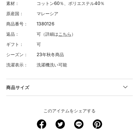
素材
コットン60％、ポリエステル40％
原産国
マレーシア
商品番号
1380126
返品
可（詳細は
こちら
）
ギフト
可
シーズン
23年秋冬商品
洗濯表示
洗濯機洗い可能
商品サイズ
＜サイズ寸法(実寸)＞
このアイテムをシェアする
サイズ
着丈
身幅
肩幅
袖丈
裄丈
XS
－
－
－
－
－