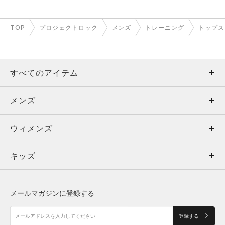
TOP
プロジェクトロック
メンズ
トレーニング
トップス
すべてのアイテム
メンズ
メンズ
ウィメンズ
トップス
ウィメンズ
キッズ
トップス
ボトムス
キッズ
トップス
ボトムス
シューズ
シューズ
メールマガジンに登録する
ボトムス
シューズ
アクセサリー
アクセサリー
登録する