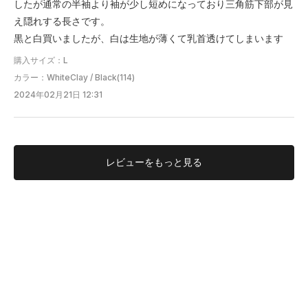
したが通常の半袖より袖が少し短めになっており三角筋下部が見
え隠れする長さです。
黒と白買いましたが、白は生地が薄くて乳首透けてしまいます
購入サイズ：L
カラー：WhiteClay / Black(114)
2024年02月21日 12:31
レビューを
もっと見る