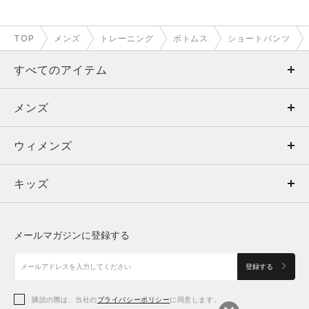
TOP
メンズ
トレーニング
ボトムス
ショートパンツ
すべてのアイテム
メンズ
メンズ
ウィメンズ
トップス
ウィメンズ
キッズ
トップス
ボトムス
キッズ
トップス
ボトムス
シューズ
シューズ
メールマガジンに登録する
ボトムス
シューズ
アクセサリー
アクセサリー
登録する
シューズ
アクセサリー
購読の際は、当社の
プライバシーポリシー
に同意します。