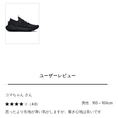
XL
81.5
21
61
67.5
114.5
2XL
86.5
21.5
63.5
70
119.5
3XL
－
－
－
－
－
4XL
－
－
－
－
－
5XL
－
－
－
－
－
※注意事項
商品は、独自の採寸方法により採寸されています。商品生地の特
ユーザーレビュー
性によって、1cm前後の誤差が生じる場合があります。
コマちゃん さん
男性 165～169cm
（4.0）
思ったより生地が薄い気がしますが、履き心地は良いです