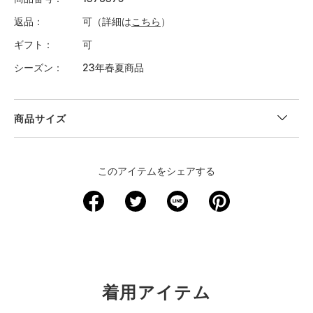
返品
可（詳細は
こちら
）
ギフト
可
シーズン
23年春夏商品
商品サイズ
＜サイズ寸法(実寸)＞
このアイテムをシェアする
サイズ
ウエスト
股下
裾回り
わたり周り
ヒップ
XS
－
－
－
－
－
S
66
19
53.5
59.5
99
M
71
19.5
56
62
104
着用アイテム
L
76
20.5
58.5
65
109