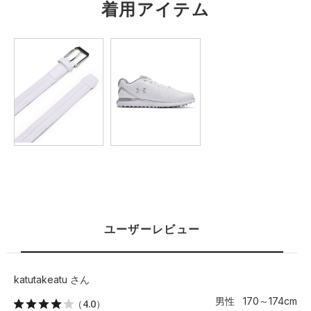
着用アイテム
L
81.5
25.5
47.5
67.5
104
XL
86.5
26
49.5
70
109
2XL
91.5
26.5
51.5
72.5
114.5
3XL
96.5
27.5
53.5
75
119.5
4XL
－
－
－
－
－
5XL
－
－
－
－
－
※注意事項
商品は、独自の採寸方法により採寸されています。商品生地の特
ユーザーレビュー
性によって、1cm前後の誤差が生じる場合があります。
katutakeatu さん
男性 170～174cm
（4.0）