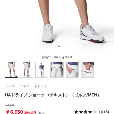
1
/
6
身長186cm サイズLG
メンズ
ゴルフ
ボトムス
UAドライブ ショーツ 〈テキスト〉（ゴルフ/MEN）
￥9,900
￥6,930
(8)
4.0
30％OFF
（税込）