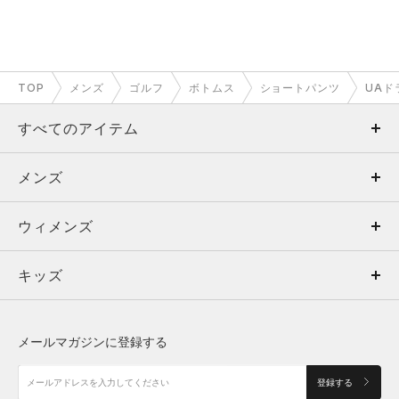
TOP
メンズ
ゴルフ
ボトムス
ショートパンツ
UAド
すべてのアイテム
メンズ
メンズ
ウィメンズ
トップス
ウィメンズ
キッズ
トップス
ボトムス
キッズ
トップス
ボトムス
シューズ
シューズ
メールマガジンに登録する
ボトムス
シューズ
アクセサリー
アクセサリー
登録する