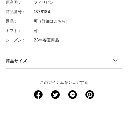
原産国
フィリピン
商品番号
1378184
返品
可（詳細は
こちら
）
ギフト
可
シーズン
23年春夏商品
商品サイズ
＜サイズ寸法(実寸)＞
このアイテムをシェアする
サイズ
ウエスト
股下
裾回り
わたり周り
ヒップ
XS
－
－
－
－
－
S
71
24
44
62
94
M
76
25
45.5
65
99