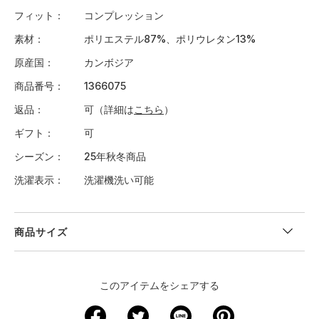
フィット
コンプレッション
素材
ポリエステル87%、ポリウレタン13%
原産国
カンボジア
商品番号
1366075
返品
可（詳細は
こちら
）
ギフト
可
シーズン
25年秋冬商品
洗濯表示
洗濯機洗い可能
商品サイズ
＜サイズ寸法(実寸)＞
このアイテムをシェアする
サイズ
ウエスト
股下
裾回り
わたり周り
ヒップ