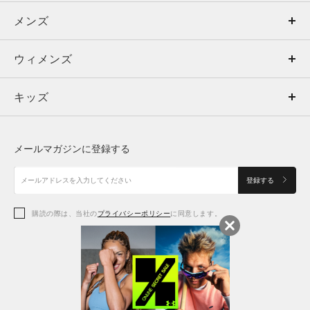
メンズ
メンズ
ウィメンズ
トップス
ウィメンズ
キッズ
トップス
ボトムス
キッズ
トップス
ボトムス
シューズ
シューズ
メールマガジンに登録する
ボトムス
シューズ
アクセサリー
アクセサリー
登録する
シューズ
アクセサリー
購読の際は、当社の
プライバシーポリシー
に同意します。
アクセサリー
スポーツブラ
レギンス＆タイツ