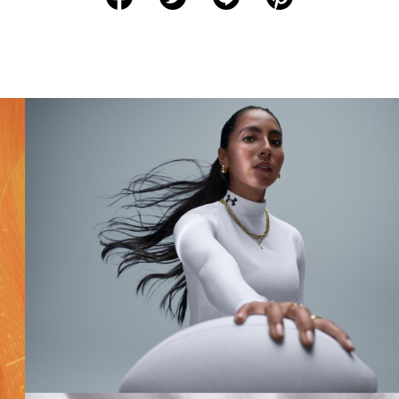
S
56
66
16
42
66
M
61
67.5
17
44.5
71
L
66
68.5
18.5
47
76
XL
71
70
19.5
49.5
81.5
2XL
76
71
21
52
86.5
3XL
81.5
72.5
22
54.5
91.5
※注意事項
商品は、独自の採寸方法により採寸されています。商品生地の特
性によって、1cm前後の誤差が生じる場合があります。