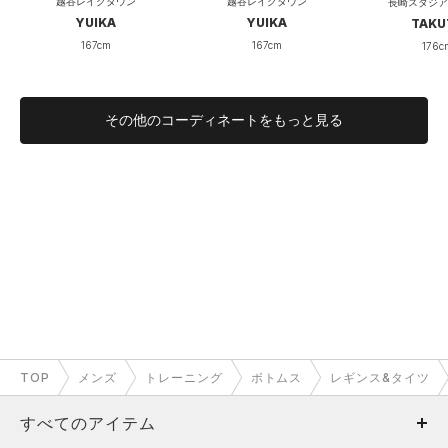
越谷レイクタウン
越谷レイクタウン
長崎スタジア
YUIKA
YUIKA
TAKU
167cm
167cm
176c
その他のコーディネートをもっと見る
TOP
メンズ
トレーニング
ボトムス
レギンス&タイツ
すべてのアイテム