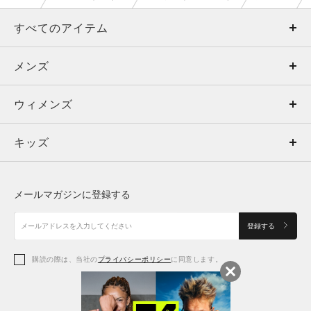
すべてのアイテム
メンズ
メンズ
ウィメンズ
トップス
ウィメンズ
キッズ
トップス
ボトムス
キッズ
トップス
ボトムス
シューズ
シューズ
メールマガジンに登録する
ボトムス
シューズ
アクセサリー
アクセサリー
登録する
シューズ
アクセサリー
購読の際は、当社の
プライバシーポリシー
に同意します。
アクセサリー
スポーツブラ