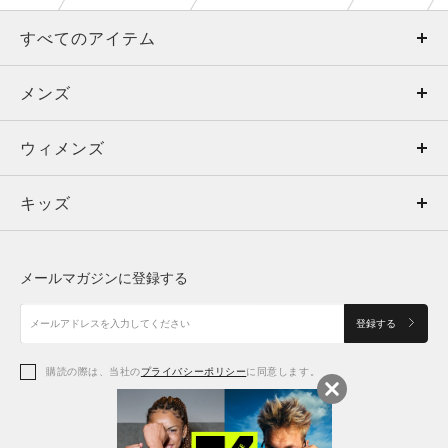
すべてのアイテム
メンズ
メンズ
ウィメンズ
トップス
ウィメンズ
キッズ
トップス
ボトムス
キッズ
トップス
ボトムス
シューズ
シューズ
メールマガジンに登録する
ボトムス
シューズ
アクセサリー
アクセサリー
登録する
シューズ
アクセサリー
購読の際は、当社の
プライバシーポリシー
に同意します。
アクセサリー
スポーツブラ