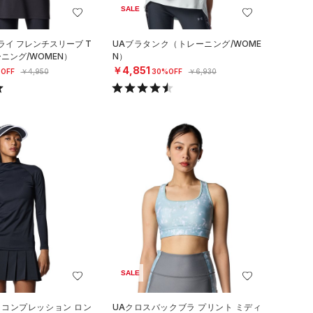
SALE
ライ フレンチスリーブ T
UAブラタンク（トレーニング/WOME
ニング/WOMEN）
N）
￥4,851
OFF
￥4,950
30%OFF
￥6,930
SALE
 コンプレッション ロン
UAクロスバックブラ プリント ミディ