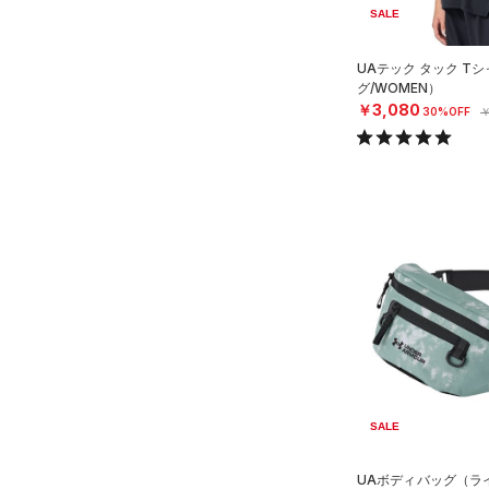
SALE
UAテック タック T
グ/WOMEN）
￥3,080
30%OFF
￥
SALE
UAボディバッグ（ライ