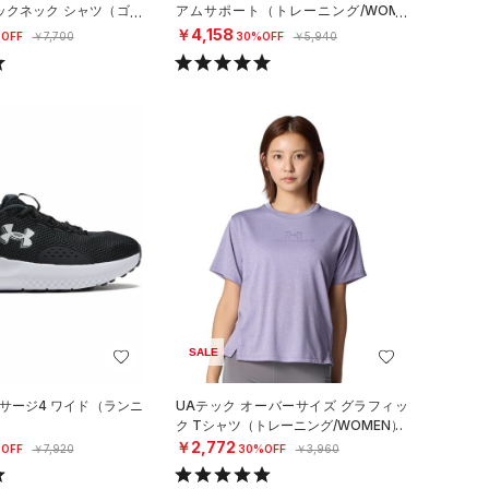
ックネック シャツ（ゴル
アムサポート（トレーニング/WOME
N）
￥4,158
OFF
￥7,700
30%OFF
￥5,940
SALE
 サージ4 ワイド（ランニ
UAテック オーバーサイズ グラフィッ
）
ク Tシャツ（トレーニング/WOMEN）
￥2,772
OFF
￥7,920
30%OFF
￥3,960