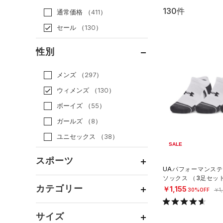
130件
通常価格
（411）
セール
（130）
性別
メンズ
（297）
ウィメンズ
（130）
ボーイズ
（55）
ガールズ
（8）
ユニセックス
（38）
SALE
スポーツ
UAパフォーマンステ
ソックス （3足セッ
ベースボール
（0）
グ/UNISEX）
カテゴリー
￥1,155
30%OFF
￥1
バスケットボール
（4）
トップス
ゴルフ
（4）
サイズ