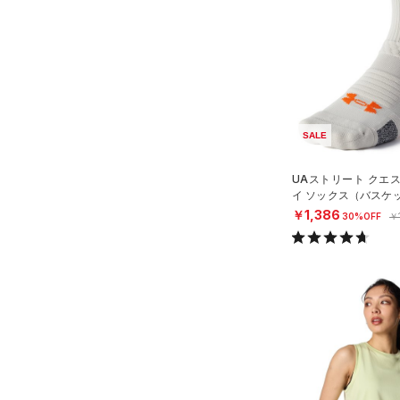
（0）
スイムウェア
（0）
スポーツマスク
アジア限定
（0）
COLDGEAR ARMOUR(コール
ドギアアーマー)
（0）
（4）
ソックス
HEATGEAR ARMOUR(ヒート
（0）
ネックウォーマー
ギアアーマー)
（4）
（0）
スリーブ
STORM(ストーム)
（10）
（1）
SALE
タオル
COLDGEAR INFRARED(コー
ルドギアインフラレッド)
（0）
ボール
UAストリート クエ
（0）
イ ソックス（バスケッ
（0）
イヤホン＆ヘッドホン
AUXETIC(オーゼティック)
X）
￥1,386
30%OFF
￥
（0）
ウォーターボトル
（0）
Charged Cotton(チャージド
（0）
その他
コットン)
（0）
Rival Fleece(ライバルフリー
ス)
（0）
Armour Fleece(アーマーフリ
ース)
（0）