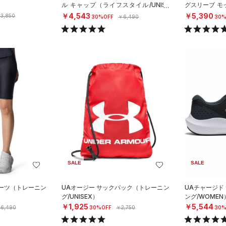
ル キャップ（ライフスタイル/UNISE
グスリーブ モ
X）
フ/WOMEN）
￥4,543
￥5,390
3,850
30%OFF
￥6,490
30%
SALE
SALE
ョーツ（トレーニン
UAオージー サックパック（トレーニン
UAチャージド
グ/UNISEX）
ング/WOMEN
￥1,925
￥5,544
6,490
30%OFF
￥2,750
30%