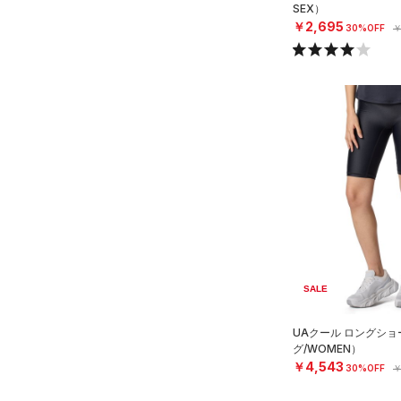
SEX）
￥2,695
30%OFF
￥
SALE
UAクール ロングシ
グ/WOMEN）
￥4,543
30%OFF
￥