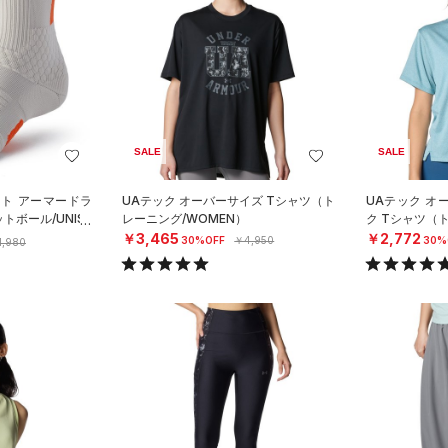
SALE
SALE
スト アーマードラ
UAテック オーバーサイズ Tシャツ（ト
UAテック オ
トボール/UNISE
レーニング/WOMEN）
ク Tシャツ（
￥3,465
￥2,772
30%OFF
￥4,950
30%
1,980