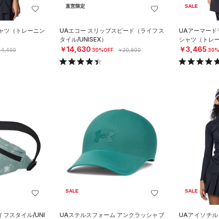
直営限定
SALE
シャツ（トレーニン
UAエコー スリップスピード（ライフス
UAアーマード
タイル/UNISEX）
シャツ（トレー
￥14,630
￥3,465
4,400
30%OFF
￥20,900
30%
SALE
SALE
フスタイル/UNI
UAステルスフォーム アンクラッシャブ
UAアイソチル