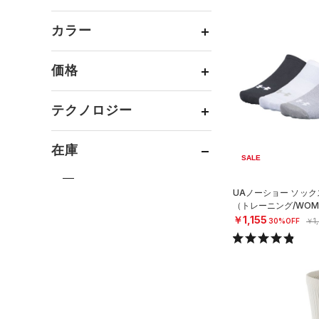
ボトムス
トレーニング
すべてのトップス
（80）
カテゴリーを選択してください。
アクセサリー
カラー
すべてのボトムス
ランニング
（15）
（3）
ベースレイヤー
シューズ
すべてのアクセサリー
（10）
スポーツスタイル
（26）
レギンス&タイツ
（42）
Tシャツ
価格
すべてのシューズ
（3）
アメリカンフットボール
バックパック
（2）
ショートパンツ
（7）
タンクトップ
ブラック
ホワイト
ブラウン
グリーン
（0）
（12）
スポーツシューズ
（1）
ショルダー＆トートバッグ
（7）
パンツ(ロングパンツ)
（0）
ポロシャツ
テクノロジー
サッカー
（0）
（0）
スパイク
～
（2）
サックパック
円
円
（0）
スウェット＆フリース
（2）
ロングTシャツ
ブルー
パープル
レッド
イエロー
リカバリー
（1）
FLOW(フロー)
（2）
スポーツスタイルシューズ
（3）
在庫
ウェストバッグ
（0）
アンダーウェア
（2）
パーカー&トレーナー
その他
（13）
（0）
SALE
HOVR(ホバー)
（9）
（2）
ダッフルバッグ
（0）
スカート
（5）
ジャケット
オレンジ
その他
（2）
在庫あり
サンダル
CHARGED(チャージド)
（3）
UAノーショー ソック
（2）
キャップ＆ビーニー
（0）
スイムウェア
（0）
ジャージ
（トレーニング/WOM
MICRO G(マイクロＧ)
（0）
限定
￥1,155
（0）
ベルト
30%OFF
￥1
（0）
ベスト
TRIBASE(トライベース)
（0）
グローブ・手袋
（0）
直営限定
（14）
（0）
ダウン・コート
コレクション
（0）
RUSH(ラッシュ)
（0）
アイウェア
公式サイト限定
（0）
（4）
スポーツブラ
プロジェクトロック
（0）
ISO-CHILL(アイソチル)
（4）
リストバンド＆ヘッドバンド
在庫残りわずか
（6）
（0）
セットアップ
（0）
ステフィン・カリー
（2）
Tech(テック)
（18）