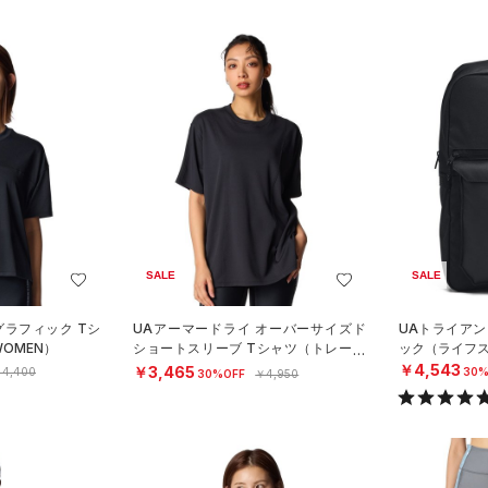
SALE
SALE
グラフィック Tシ
UAアーマードライ オーバーサイズド
UAトライアン
OMEN）
ショートスリーブ Tシャツ（トレーニ
ック（ライフスタ
ング/WOMEN）
￥4,543
￥3,465
4,400
30%
30%OFF
￥4,950