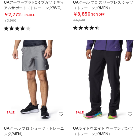
UAアーマーブラ FOR ブカツ ミディ
UAクール プロ スリーブレス シャツ
アムサポート（トレーニング/WOM
（トレーニング/MEN）
EN）
￥3,850
￥2,772
30%OFF
30%OFF
￥5,500
￥3,960
SALE
SALE
UAクール プロ ショーツ（トレーニ
UAライトウエイト ウーブン パンツ
ング/MEN）
（トレーニング/MEN）