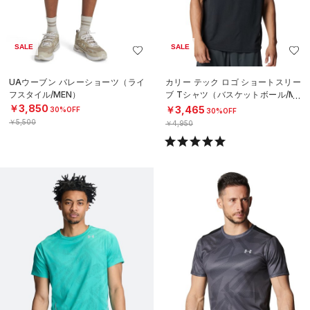
SALE
SALE
UAウーブン バレーショーツ（ライ
カリー テック ロゴ ショートスリー
フスタイル/MEN）
ブ Tシャツ（バスケットボール/ME
N）
￥3,850
￥3,465
30%OFF
30%OFF
￥5,500
￥4,950