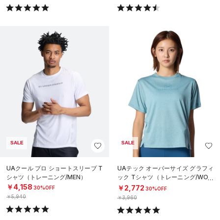
SALE
SALE
UAクール プロ ショートスリーブ T
UAテック オーバーサイズ グラフィ
シャツ（トレーニング/MEN）
ック Tシャツ（トレーニング/WOM
EN）
￥4,158
￥2,772
30%OFF
30%OFF
￥5,940
￥3,960