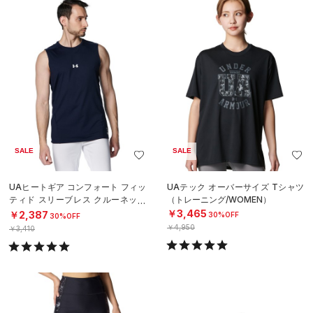
SALE
SALE
UAヒートギア コンフォート フィッ
UAテック オーバーサイズ Tシャツ
ティド スリーブレス クルーネック
（トレーニング/WOMEN）
シャツ（ベースボール/MEN）
￥3,465
￥2,387
30%OFF
30%OFF
￥4,950
￥3,410