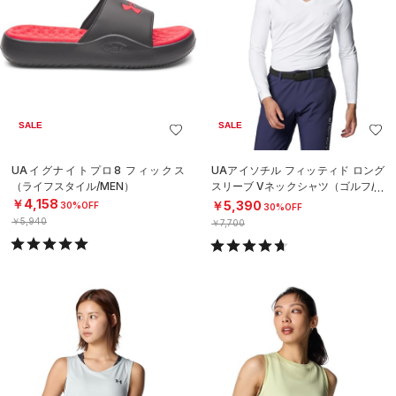
SALE
SALE
UAイグナイトプロ8 フィックス
UAアイソチル フィッティド ロング
（ライフスタイル/MEN）
スリーブ Vネックシャツ（ゴルフ/M
EN）
￥4,158
￥5,390
30%OFF
30%OFF
￥5,940
￥7,700