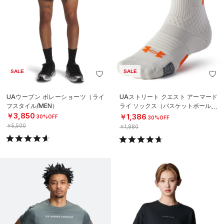
SALE
SALE
UAウーブン ボレーショーツ（ライ
UAストリート クエスト アーマード
フスタイル/MEN）
ライ ソックス（バスケットボール/U
NISEX）
￥3,850
￥1,386
30%OFF
30%OFF
￥5,500
￥1,980