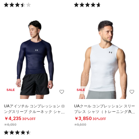
SALE
SALE
UAアイソチル コンプレッション ロ
UAクール コンプレッション スリー
ングスリーブ クルーネック シャツ
ブレス シャツ（トレーニング/ME
（ベースボール/MEN）
N）
￥4,235
￥3,850
30%OFF
30%OFF
￥6,050
￥5,500