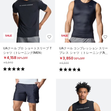
SALE
SALE
UAクール プロ ショートスリーブ T
UAクール コンプレッション スリー
シャツ（トレーニング/MEN）
ブレス シャツ（トレーニング/ME
N）
￥4,158
￥3,850
30%OFF
30%OFF
￥5,940
￥5,500