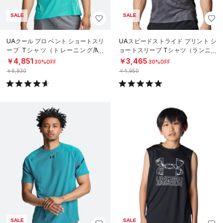
SALE
SALE
UAクール プロ ベント ショートスリ
UAスピードストライド プリント シ
ーブ Tシャツ（トレーニング/ME
ョートスリーブ Tシャツ（ランニン
N）
グ/MEN）
￥4,851
￥3,465
30%OFF
30%OFF
￥6,930
￥4,950
SALE
SALE