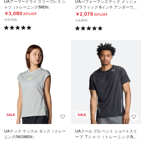
UAアーマードライ スリーブレス シ
UAパフォーマンステック メッシュ
ャツ（トレーニング/MEN）
グラフィック 6インチ アンダーウェ
ア（トレーニング/MEN）
￥3,080
￥2,079
30%OFF
30%OFF
￥4,400
￥2,970
SALE
SALE
UAテック マッスル タンク（トレー
UAクール プロ ベント ショートスリ
ニング/WOMEN）
ーブ Tシャツ（トレーニング/ME