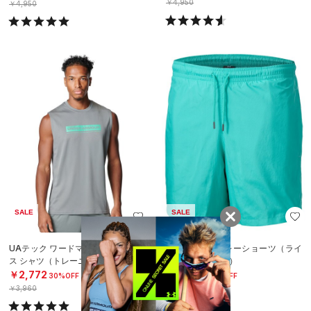
￥4,950
￥4,950
SALE
SALE
UAテック ワードマーク スリーブレ
UAウーブン バレーショーツ（ライ
ス シャツ（トレーニング/MEN）
フスタイル/MEN）
￥2,772
￥3,850
30%OFF
30%OFF
￥3,960
￥5,500