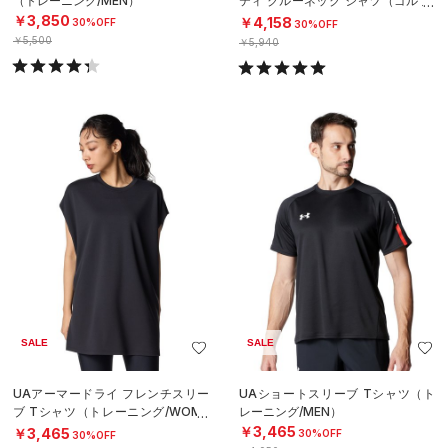
（トレーニング/MEN）
ティ クルーネック シャツ（ゴルフ/
MEN）
￥3,850
￥4,158
30%OFF
30%OFF
￥5,500
￥5,940
SALE
SALE
UAアーマードライ フレンチスリー
UAショートスリーブ Tシャツ（ト
ブ Tシャツ（トレーニング/WOME
レーニング/MEN）
N）
￥3,465
￥3,465
30%OFF
30%OFF