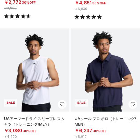
N）
￥2,772
￥4,851
30%OFF
30%OFF
￥3,960
￥6,930
SALE
SALE
UAアーマードライ スリーブレス シ
UAクール プロ ポロ（トレーニング/
ャツ（トレーニング/MEN）
MEN）
￥3,080
￥6,237
30%OFF
30%OFF
￥4,400
￥8,910