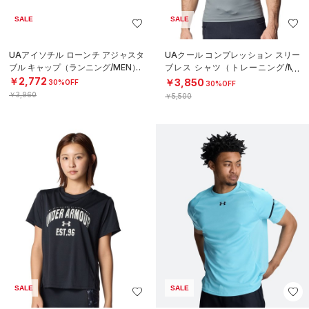
SALE
SALE
UAアイソチル ローンチ アジャスタ
UAクール コンプレッション スリー
ブル キャップ（ランニング/MEN）
ブレス シャツ（トレーニング/ME
N）
￥2,772
￥3,850
30%OFF
30%OFF
￥3,960
￥5,500
SALE
SALE