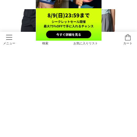
検索
お気に入りリスト
カート
メニュー
SALE
SALE
UAフレッシュウーブン パンツ（ト
UAライバル ウーブン ワイド パンツ
レーニング/MEN）
（ライフスタイル/WOMEN）
￥5,544
￥6,237
30%OFF
30%OFF
￥7,920
￥8,910