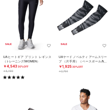
SALE
SALE
UAヒートギア プリント レギンス
UAヤード ノベルティ アームスリー
（トレーニング/WOMEN）
ブ （片手用）（ベースボール/ME
N）
￥4,543
￥1,925
30%OFF
30%OFF
￥6,490
￥2,750