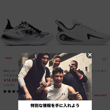
SALE
SALE
UAエコー スリップスピード（ライ
カリー12 チーム（バスケットボー
フスタイル/UNISEX）
ル/UNISEX）
￥14,630
￥13,937
30%OFF
30%OFF
￥20,900
￥19,910
SOLD OUT