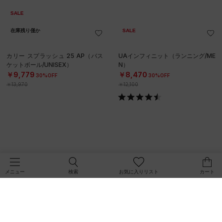
SALE
在庫残り僅か
SALE
カリー スプラッシュ 25 AP（バス
UAインフィニット（ランニング/ME
ケットボール/UNISEX）
N）
￥9,779
￥8,470
30%OFF
30%OFF
￥13,970
￥12,100
検索
お気に入りリスト
カート
メニュー