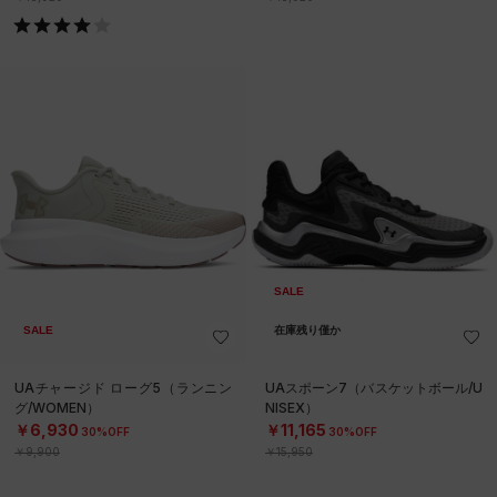
SALE
SALE
在庫残り僅か
UAチャージド ローグ5（ランニン
UAスポーン7（バスケットボール/U
グ/WOMEN）
NISEX）
￥6,930
￥11,165
30%OFF
30%OFF
￥9,900
￥15,950