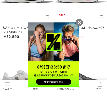
SALE
UAベロシティ エリート3（ランニ
UAベロシティ プロ2（ランニング/
ング/UNISEX）
UNISEX）
￥32,890
￥16,093
30%OFF
￥22,990
検索
お気に入りリスト
カート
メニュー