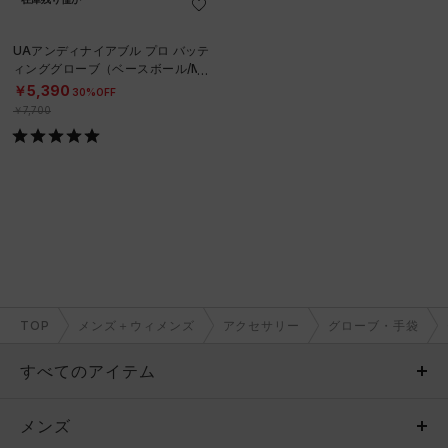
UAアンディナイアブル プロ バッテ
ィンググローブ（ベースボール/ME
N）
￥5,390
30%OFF
￥7,700
TOP
メンズ＋ウィメンズ
アクセサリー
グローブ・手袋
すべてのアイテム
メンズ
メンズ