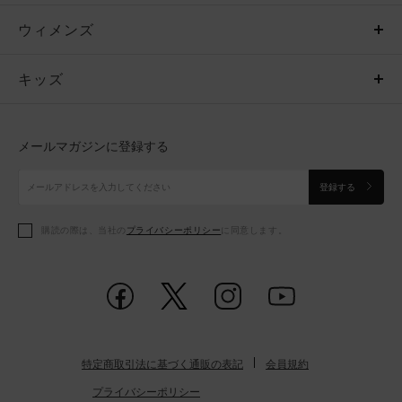
ウィメンズ
トップス
ウィメンズ
キッズ
トップス
ボトムス
キッズ
トップス
ボトムス
シューズ
シューズ
メールマガジンに登録する
ボトムス
シューズ
アクセサリー
アクセサリー
登録する
シューズ
アクセサリー
購読の際は、当社の
プライバシーポリシー
に同意します。
アクセサリー
スポーツブラ
レギンス＆タイツ
特定商取引法に基づく通販の表記
会員規約
プライバシーポリシー