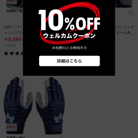
SALE
SALE
在庫残り僅か
在庫残り僅か
UAアンディナイアブル プロ バッテ
UAアンディナイアブル プロ バッテ
ィンググローブ（両手用）（ベース
ィンググローブ（ベースボール/ME
ボール/MEN）
N）
￥5,390
￥5,390
30%OFF
30%OFF
￥7,700
￥7,700
SALE
在庫残り僅か