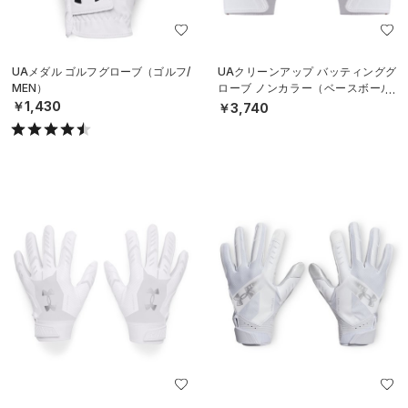
UAメダル ゴルフグローブ（ゴルフ/
UAクリーンアップ バッティンググ
MEN）
ローブ ノンカラー（ベースボール/
MEN）
￥1,430
￥3,740