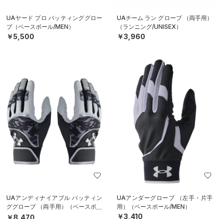
UAヤード プロ バッティンググロー
UAチーム ラン グローブ （両手用）
ブ（ベースボール/MEN）
（ランニング/UNISEX）
￥5,500
￥3,960
UAアンディナイアブル バッティン
UAアンダーグローブ （左手・片手
ググローブ （両手用）（ベースボー
用）（ベースボール/MEN）
ル/MEN）
￥3,410
￥8,470