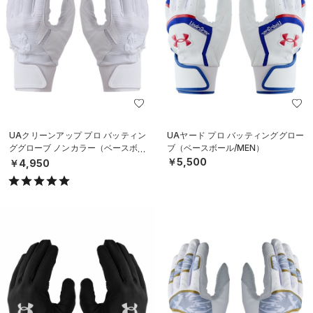
UAクリーンアップ プロ バッティン
UAヤード プロ バッティンググロー
ググローブ ノンカラー（ベースボー
ブ（ベースボール/MEN）
ル/MEN）
￥5,500
￥4,950