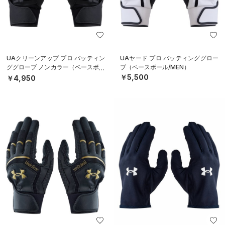
UAクリーンアップ プロ バッティン
UAヤード プロ バッティンググロー
ググローブ ノンカラー（ベースボー
ブ（ベースボール/MEN）
ル/MEN）
￥5,500
￥4,950