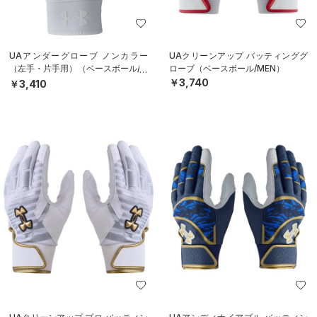
UAアンダーグローブ ノンカラー
UAクリーンアップ バッティンググ
（左手・片手用）（ベースボール/M
ローブ（ベースボール/MEN）
EN）
￥3,740
￥3,410