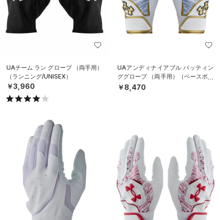
UAチーム ラン グローブ （両手用）
UAアンディナイアブル バッティン
（ランニング/UNISEX）
ググローブ （両手用）（ベースボー
ル/MEN）
￥3,960
￥8,470