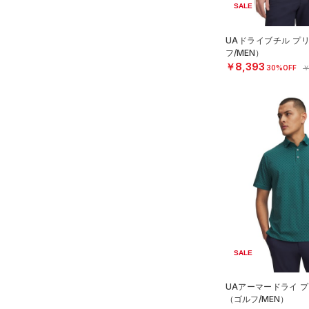
Charged Cotton(チャージド
SALE
コットン)
（0）
UAドライブチル プ
Rival Fleece(ライバルフリー
フ/MEN）
ス)
（0）
￥8,393
30%OFF
￥
Armour Fleece(アーマーフリ
ース)
（0）
SALE
UAアーマードライ プ
（ゴルフ/MEN）