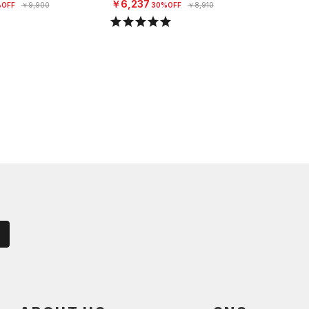
￥6,237
OFF
￥9,900
30%OFF
￥8,910