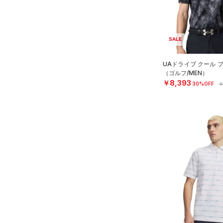
リストバンド＆ヘッドバンド
MICRO G(マイクロＧ)
（0）
限定
（0）
TRIBASE(トライベース)
（0）
スポーツマスク
（0）
直営限定
（0）
コレクション
SALE
（1）
ソックス
RUSH(ラッシュ)
（0）
公式サイト限定
（0）
（0）
ネックウォーマー
プロジェクトロック
（0）
UAドライブ クール 
ISO-CHILL(アイソチル)
（4）
在庫残りわずか
（0）
（ゴルフ/MEN）
ステフィン・カリー
（2）
（0）
Tech(テック)
スリーブ
（0）
￥8,393
30%OFF
￥
アジア限定
（0）
COLDGEAR ARMOUR(コール
（1）
タオル
ドギアアーマー)
（0）
（0）
ボール
HEATGEAR ARMOUR(ヒート
（0）
イヤホン＆ヘッドホン
ギアアーマー)
（0）
（0）
ウォーターボトル
STORM(ストーム)
（0）
COLDGEAR INFRARED(コー
（0）
その他
ルドギアインフラレッド)
（0）
AUXETIC(オーゼティック)
（0）