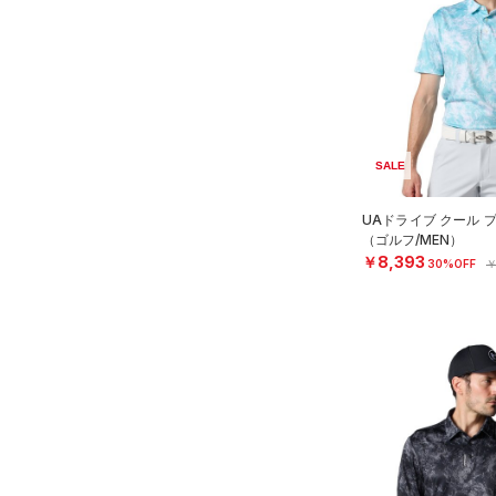
（1）
スイムウェア
ボトムス
アクセサリー
すべてのボトムス
シューズ
すべてのアクセサリー
（17）
レギンス&タイツ
すべてのシューズ
（3）
バックパック
（39）
ショートパンツ
SALE
サイズ
（18）
スポーツシューズ
（1）
ショルダー＆トートバッグ
（28）
パンツ(ロングパンツ)
UAドライブ クール 
S
カラー
（0）
スパイク
（2）
サックパック
（0）
（ゴルフ/MEN）
スウェット＆フリース
M
￥8,393
30%OFF
￥
スポーツスタイルシューズ
（3）
ウェストバッグ
（3）
アンダーウェア
L
（13）
価格
（1）
ダッフルバッグ
（0）
ブラック
スカート
ホワイト
ブラウン
グリーン
XL
（6）
サンダル
（9）
キャップ＆ビーニー
（5）
テクノロジー
2XL
スイムウェア
～
円
円
（0）
3XL
ベルト
ブルー
パープル
レッド
イエロー
FLOW(フロー)
（0）
在庫
4XL
（0）
グローブ・手袋
HOVR(ホバー)
（0）
5XL
（0）
アイウェア
オレンジ
その他
在庫あり
CHARGED(チャージド)
（0）