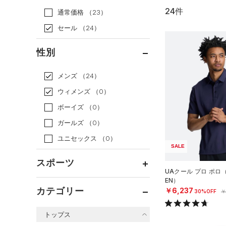
24件
通常価格
（23）
セール
（24）
性別
メンズ
（24）
ウィメンズ
（0）
ボーイズ
（0）
ガールズ
（0）
ユニセックス
（0）
SALE
スポーツ
UAクール プロ ポロ
EN）
ベースボール
（0）
カテゴリー
￥6,237
30%OFF
￥
バスケットボール
（0）
トップス
ゴルフ
（20）