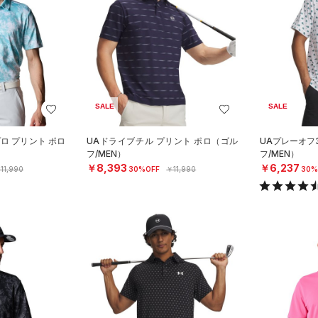
SALE
SALE
プロ プリント ポロ
UAドライブチル プリント ポロ（ゴル
UAプレーオフ3
フ/MEN）
フ/MEN）
￥8,393
￥6,237
11,990
30%OFF
￥11,990
30%