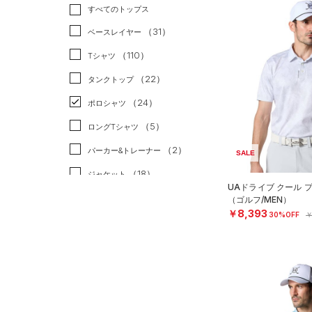
トレーニング
すべてのトップス
（4）
ランニング
（0）
（31）
ベースレイヤー
スポーツスタイル
（0）
（110）
Tシャツ
アメリカンフットボール
（22）
タンクトップ
（0）
（24）
ポロシャツ
サッカー
（0）
（5）
ロングTシャツ
リカバリー
（0）
（2）
パーカー&トレーナー
SALE
その他
（0）
（18）
ジャケット
UAドライブ クール 
（1）
ジャージ
（ゴルフ/MEN）
￥8,393
30%OFF
￥
（1）
ベスト
（0）
ダウン・コート
（4）
スポーツブラ
（0）
セットアップ