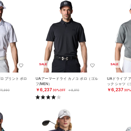
SALE
SALE
プロ プリント ポロ
UAアーマードライ カノコ ポロ（ゴル
UAドライブ 
フ/MEN）
ック シャツ（ゴ
￥6,237
￥6,237
11,990
30%OFF
￥8,910
30%