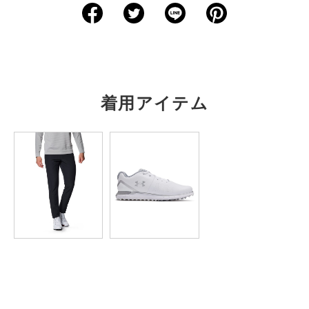
XS
－
－
－
－
－
S
67.5
48.5
42.5
58
－
M
70
51
44
59
－
着用アイテム
L
72.5
53.5
45
60.5
－
XL
75
56
46.5
61.5
－
2XL
77.5
58.5
47.5
63
－
3XL
80
61
49
64
－
4XL
－
－
－
－
－
5XL
－
－
－
－
－
※注意事項