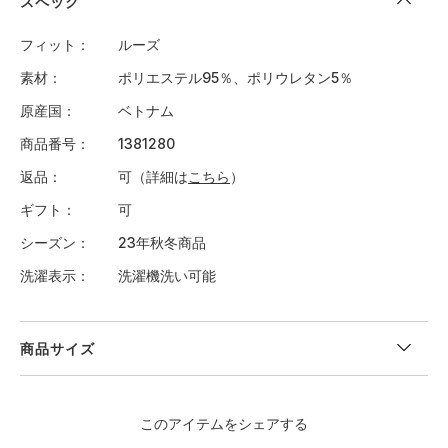
スペック
フィット
ルーズ
素材
ポリエステル95％、ポリウレタン5％
原産国
ベトナム
商品番号
1381280
返品
可（詳細は
こちら
）
ギフト
可
シーズン
23年秋冬商品
洗濯表示
洗濯機洗い可能
商品サイズ
＜サイズ寸法(実寸)＞
このアイテムをシェアする
サイズ
着丈
身幅
肩幅
袖丈
裄丈