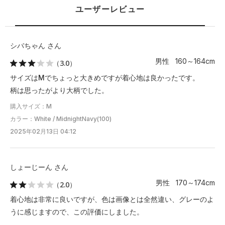
商品は、独自の採寸方法により採寸されています。商品生地の特
ユーザーレビュー
性によって、1cm前後の誤差が生じる場合があります。
シバちゃん さん
男性 160～164cm
（3.0）
サイズはMでちょっと大きめですが着心地は良かったです。
柄は思ったがより大柄でした。
購入サイズ：M
カラー：White / MidnightNavy(100)
2025年02月13日 04:12
しょーじーん さん
男性 170～174cm
（2.0）
着心地は非常に良いですが、色は画像とは全然違い、グレーのよ
うに感じますので、この評価にしました。