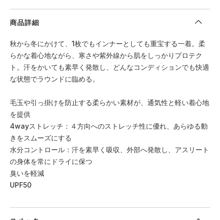
商品詳細
秋から冬にかけて、1枚でもインナーとしても重宝する一着。柔
らかな着心地ながら、寒さや紫外線から肌をしっかりプロテク
ト。汗をかいても素早く発散し、どんなコンディションでも快適
な状態でラウンドに臨める。
毛玉や引っ掛けを防止する柔らかい素材が、通気性と軽い着心地
を提供
4wayストレッチ：４方向へのストレッチ性に優れ、あらゆる動
きをスムーズにする
水分コントロール：汗を素早く吸収、外部へ発散し、アスリート
の身体を常にドライに保つ
臭いを軽減
UPF50