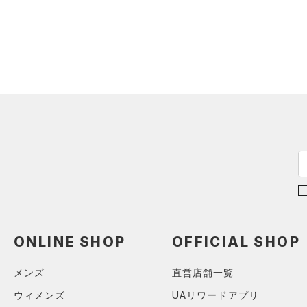
スウェット＆フリース
（0）
ロングTシャツ
（0）
サックパック
スポーツスタイルシューズ
（0）
アンダーウェア
（0）
パーカー&トレーナー
（0）
（0）
ウェストバッグ
（0）
スカート
（0）
ジャケット
（0）
サンダル
（0）
ダッフルバッグ
（0）
スイムウェア
（0）
ジャージ
（0）
キャップ＆ビーニー
サイズ
（0）
ベスト
（0）
ベルト
（0）
ダウン・コート
16.5
（0）
グローブ・手袋
カラー
（0）
スポーツブラ
17.0
（0）
アイウェア
（0）
セットアップ
17.5
価格
リストバンド＆ヘッドバンド
ブラック
ホワイト
ブラウン
グリーン
（0）
18.0
（0）
スイムウェア
テクノロジー
18.5
（0）
スポーツマスク
～
円
円
19.0
ブルー
パープル
レッド
イエロー
（0）
ソックス
ONLINE SHOP
OFFICIAL SHOP
FLOW(フロー)
（0）
在庫
19.5
（0）
ネックウォーマー
HOVR(ホバー)
（0）
20.0
メンズ
直営店舗一覧
オレンジ
その他
（0）
在庫あり
スリーブ
CHARGED(チャージド)
（0）
限定
20.5
ウィメンズ
UAリワードアプリ
（2）
タオル
MICRO G(マイクロＧ)
（0）