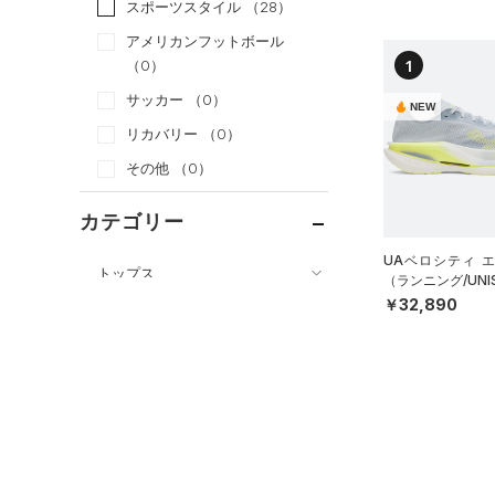
スポーツスタイル
（28）
アメリカンフットボール
1
（0）
サッカー
（0）
NEW
リカバリー
（0）
その他
（0）
カテゴリー
UAベロシティ 
トップス
（ランニング/UNI
￥32,890
ボトムス
すべてのトップス
アクセサリー
すべてのボトムス
（0）
ベースレイヤー
シューズ
すべてのアクセサリー
（0）
レギンス&タイツ
（7）
Tシャツ
すべてのシューズ
（1）
バックパック
（0）
ショートパンツ
（0）
タンクトップ
（0）
スポーツシューズ
ショルダー＆トートバッグ
（0）
パンツ(ロングパンツ)
（0）
ポロシャツ
（0）
（0）
スパイク
（0）