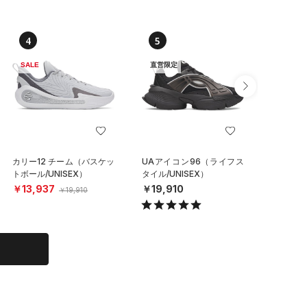
4
5
6
SALE
直営限定
SALE
カリー12 チーム（バスケッ
UAアイコン96（ライフス
UAベロ
トボール/UNISEX）
タイル/UNISEX）
（ランニン
￥13,937
￥19,910
￥23,0
￥19,910