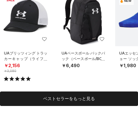
SALE
NEW
UAブリッツィング トラッ
UAベースボール バックパ
UAエッセ
カーキャップ（ライフス
ック（ベースボール/BOY
ョー ソッ
タイル/BOYS）
S）
ト）（トレ
￥2,156
￥6,490
￥1,980
S）
￥3,080
ベストセラーをもっと見る