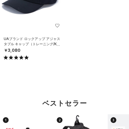
UAブランド ロックアップ アジャス
タブル キャップ（トレーニング/KID
S）
￥3,080
ベストセラー
1
2
3