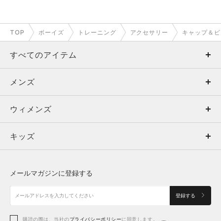
TOP
ボーイズ
トレーニング
アクセサリー
キャップ＆ビ
すべてのアイテム
メンズ
メンズ
ウィメンズ
トップス
ウィメンズ
キッズ
トップス
ボトムス
キッズ
トップス
ボトムス
シューズ
シューズ
メールマガジンに登録する
ボトムス
シューズ
アクセサリー
アクセサリー
登録する
シューズ
アクセサリー
購読の際は、当社の
プライバシーポリシー
に同意します。