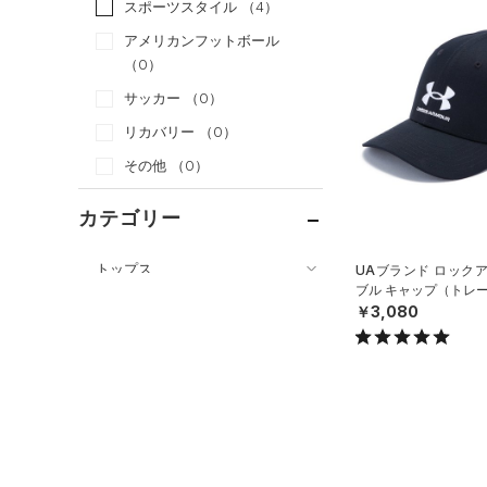
スポーツスタイル
（4）
アメリカンフットボール
（0）
サッカー
（0）
リカバリー
（0）
その他
（0）
カテゴリー
トップス
UAブランド ロック
ブル キャップ（トレー
ボトムス
すべてのトップス
￥3,080
アクセサリー
すべてのボトムス
（5）
ベースレイヤー
すべてのアクセサリー
（2）
レギンス&タイツ
（28）
Tシャツ
（0）
バックパック
（12）
ショートパンツ
（2）
タンクトップ
ショルダー＆トートバッグ
（0）
パンツ(ロングパンツ)
（0）
ポロシャツ
（0）
（0）