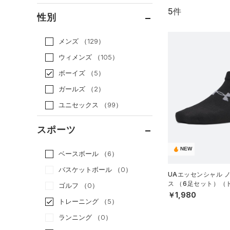
5件
通常価格
（4）
性別
セール
（1）
メンズ
（129）
ウィメンズ
（105）
ボーイズ
（5）
ガールズ
（2）
ユニセックス
（99）
スポーツ
NEW
ベースボール
（6）
バスケットボール
（0）
UAエッセンシャル 
ス （6足セット）（ト
ゴルフ
（0）
S）
￥1,980
トレーニング
（5）
ランニング
（0）