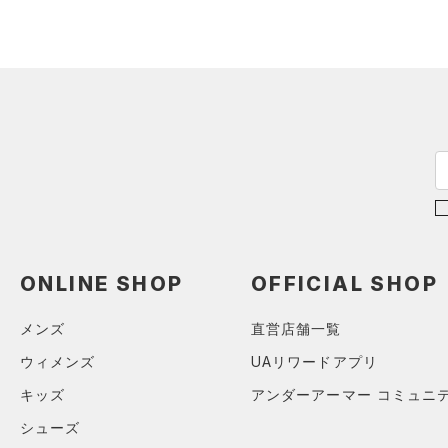
スウェット＆フリース
（4）
ロングTシャツ
（0）
サックパック
（0）
アンダーウェア
（1）
パーカー&トレーナー
（0）
ウェストバッグ
（0）
スカート
（0）
ジャケット
（0）
ダッフルバッグ
（2）
スイムウェア
（0）
ジャージ
（3）
キャップ＆ビーニー
（0）
ベスト
（0）
ベルト
（0）
ダウン・コート
（0）
グローブ・手袋
（0）
スポーツブラ
（0）
アイウェア
（3）
セットアップ
リストバンド＆ヘッドバンド
（0）
（2）
スイムウェア
ONLINE SHOP
OFFICIAL SHOP
（0）
スポーツマスク
メンズ
直営店舗一覧
（2）
ソックス
ウィメンズ
UAリワードアプリ
（0）
ネックウォーマー
キッズ
アンダーアーマー コミュニ
（0）
スリーブ
シューズ
（0）
タオル