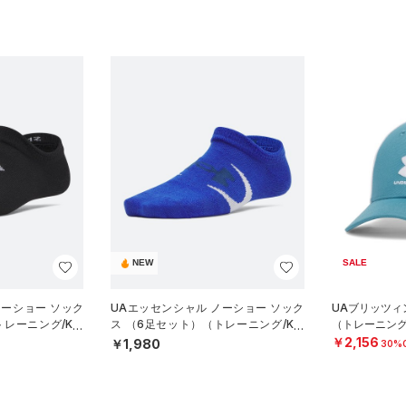
NEW
SALE
ノーショー ソック
UAエッセンシャル ノーショー ソック
UAブリッツィ
レーニング/KID
ス （6足セット）（トレーニング/KID
（トレーニング
S）
￥2,156
￥1,980
30%