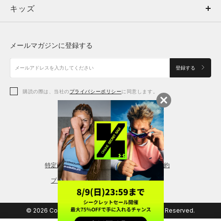
キッズ
トップス
ボトムス
キッズ
トップス
ボトムス
シューズ
シューズ
メールマガジンに登録する
ボトムス
シューズ
アクセサリー
アクセサリー
登録する
シューズ
アクセサリー
購読の際は、当社の
プライバシーポリシー
に同意します。
アクセサリー
スポーツブラ
レギンス＆タイツ
特定商取引法に基づく通販の表記
会員規約
プライバシーポリシー
© 2026 Copyright DOME Corporation. All Rights Reserved.