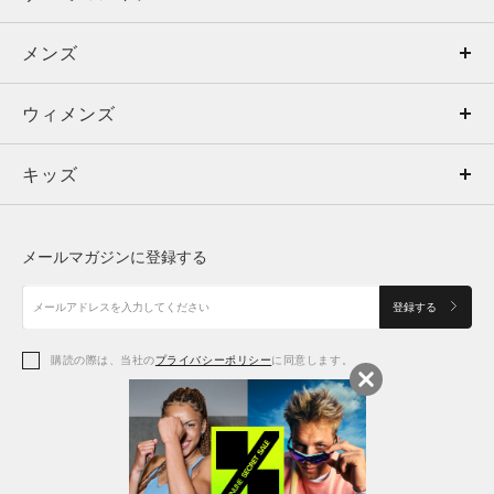
メンズ
メンズ
ウィメンズ
トップス
ウィメンズ
キッズ
トップス
ボトムス
キッズ
トップス
ボトムス
シューズ
シューズ
メールマガジンに登録する
ボトムス
シューズ
アクセサリー
アクセサリー
登録する
シューズ
アクセサリー
購読の際は、当社の
プライバシーポリシー
に同意します。
アクセサリー
スポーツブラ
レギンス＆タイツ