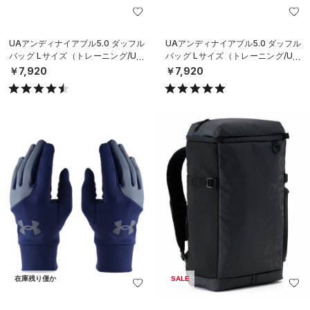
UAアンディナイアブル5.0 ダッフル
UAアンディナイアブル5.0 ダッフル
バッグ Lサイズ（トレーニング/UNI
バッグ Lサイズ（トレーニング/UNI
SEX）
SEX）
￥7,920
￥7,920
在庫残り僅か
SALE