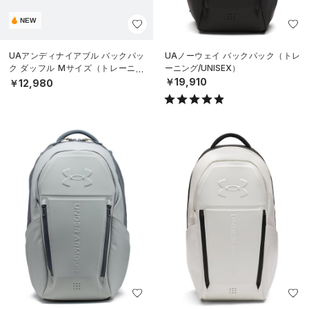
NEW
UAアンディナイアブル バックパッ
UAノーウェイ バックパック（トレ
ク ダッフル Mサイズ（トレーニン
ーニング/UNISEX）
グ/UNISEX）
￥19,910
￥12,980