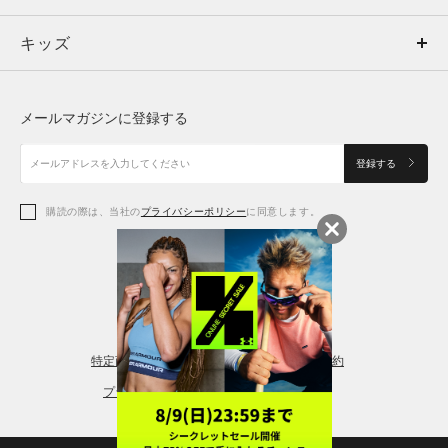
キッズ
トップス
ボトムス
キッズ
トップス
ボトムス
シューズ
シューズ
メールマガジンに登録する
ボトムス
シューズ
アクセサリー
アクセサリー
登録する
シューズ
アクセサリー
購読の際は、当社の
プライバシーポリシー
に同意します。
アクセサリー
スポーツブラ
レギンス＆タイツ
特定商取引法に基づく通販の表記
会員規約
プライバシーポリシー