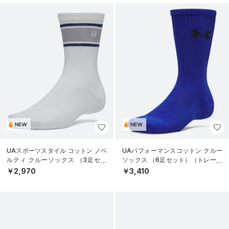
NEW
NEW
UAスポーツスタイル コットン ノベ
UAパフォーマンスコットン クルー
ルティ クルーソックス （3足セッ
ソックス （6足セット）（トレーニ
ト）（トレーニング/UNISEX）
ング/UNISEX）
￥2,970
￥3,410