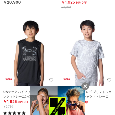
￥20,900
￥1,925
30%OFF
￥2,750
SALE
SALE
UAテック ハイブリッド プリント タ
UAテック ビッグロゴ プリントショ
ンク（トレーニング/BOYS）
ートスリーブTシャツ（トレーニン
グ/BOYS）
￥1,925
￥2,695
30%OFF
30%OFF
￥2,750
￥3,850