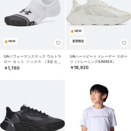
NEW
NEW
直営限定
UAパフォーマンステック ウルトラ
UAハートビート トレーナー スポー
ロー カット ソックス （3足セッ
ツ（トレーニング/UNISEX）
ト）（トレーニング/UNISEX）
￥18,920
￥1,760