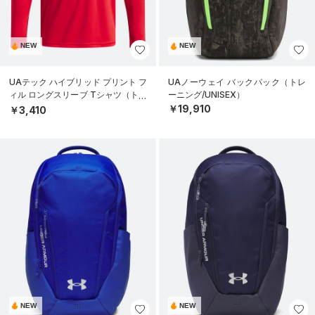
NEW
NEW
UAテック ハイブリッド プリント フ
UAノーウェイ バックパック（トレ
ィル ロングスリーブ Tシャツ（トレ
ーニング/UNISEX）
ーニング/BOYS）
￥19,910
￥3,410
NEW
NEW