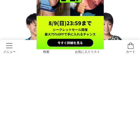
検索
お気に入りリスト
カート
メニュー
SALE
SALE
UAテック ビッグロゴ プリントショ
UAテック ビッグロゴ プリントショ
ートスリーブTシャツ（トレーニン
ートスリーブTシャツ（トレーニン
グ/BOYS）
グ/BOYS）
￥2,695
￥2,695
30%OFF
30%OFF
￥3,850
￥3,850