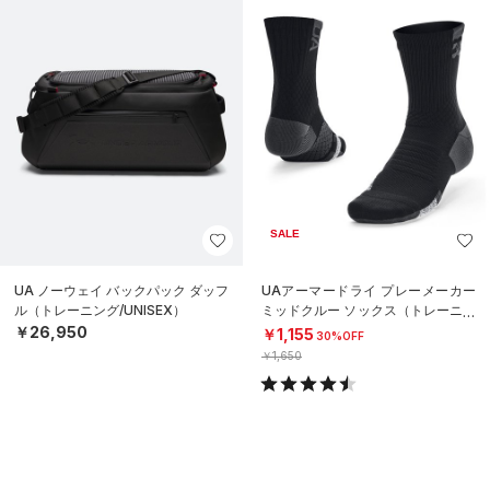
SALE
UA ノーウェイ バックパック ダッフ
UAアーマードライ プレーメーカー
ル（トレーニング/UNISEX）
ミッドクルー ソックス（トレーニン
グ/UNISEX）
￥26,950
￥1,155
30%OFF
￥1,650