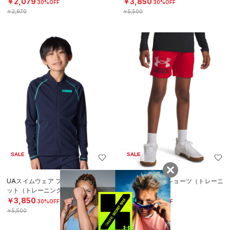
￥2,079
￥3,850
30%OFF
30%OFF
￥2,970
￥5,500
SALE
SALE
UAスイムウェア フルジップ ジャケ
UAテック ロゴ ショーツ（トレーニ
ット（トレーニング/BOYS）
ング/BOYS）
￥3,850
￥2,156
30%OFF
30%OFF
￥5,500
￥3,080