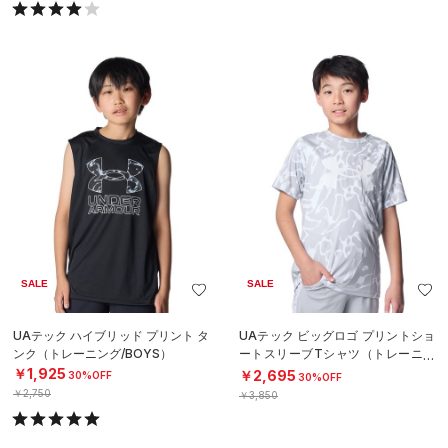
SALE
SALE
UAテック ハイブリッド プリント タ
UAテック ビッグロゴ プリントショ
ンク（トレーニング/BOYS）
ートスリーブTシャツ（トレーニン
グ/BOYS）
￥1,925
￥2,695
30%OFF
30%OFF
￥2,750
￥3,850