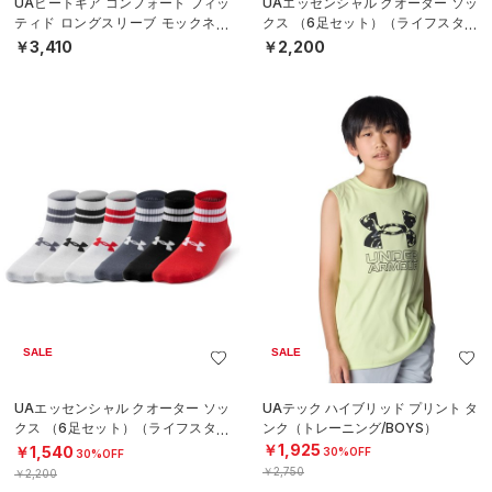
UAヒートギア コンフォート フィッ
UAエッセンシャル クオーター ソッ
ティド ロングスリーブ モックネッ
クス （6足セット）（ライフスタイ
ク シャツ（ベースボール/BOYS）
ル/KIDS）
￥3,410
￥2,200
SALE
SALE
UAエッセンシャル クオーター ソッ
UAテック ハイブリッド プリント タ
クス （6足セット）（ライフスタイ
ンク（トレーニング/BOYS）
ル/KIDS）
￥1,925
￥1,540
30%OFF
30%OFF
￥2,750
￥2,200