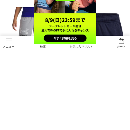
検索
お気に入りリスト
カート
メニュー
SALE
SALE
UAテック ロゴ ショーツ（トレーニ
UAテック メッシュショーツ（トレ
ング/BOYS）
ーニング/BOYS）
￥2,156
￥1,925
30%OFF
30%OFF
￥3,080
￥2,750
SOLD OUT