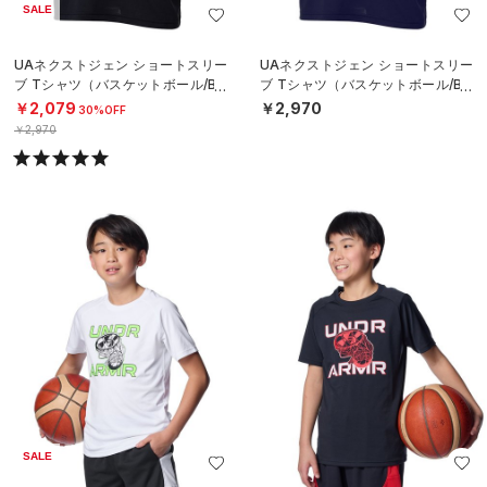
SALE
UAネクストジェン ショートスリー
UAネクストジェン ショートスリー
ブ Tシャツ（バスケットボール/BO
ブ Tシャツ（バスケットボール/BO
YS）
YS）
￥2,079
￥2,970
30%OFF
￥2,970
SALE