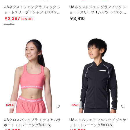
UAネクストジェン グラフィック シ
UAネクストジェン グラフィック シ
ョートスリーブ Tシャツ（バスケッ
ョートスリーブ Tシャツ（バスケッ
トボール/BOYS）
トボール/BOYS）
￥2,387
￥3,410
30%OFF
￥3,410
SALE
SALE
UAクロスバックブラ ミディアムサ
UAスイムウェア フルジップ ジャケ
ポート（トレーニング/GIRLS）
ット（トレーニング/BOYS）