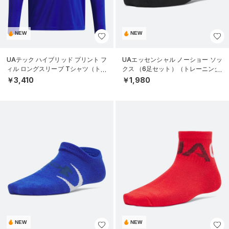
NEW
NEW
UAテック ハイブリッド プリント フ
UAエッセンシャル ノーショー ソッ
ィル ロングスリーブ Tシャツ（トレ
クス （6足セット）（トレーニング/
ーニング/BOYS）
KIDS）
￥3,410
￥1,980
NEW
NEW