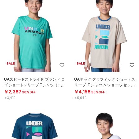
SALE
SALE
UAスピードストライド ブランド ロ
UAテック グラフィック ショートス
ゴ ショートスリーブ Tシャツ（トレ
リーブ Tシャツ＆ショーツセット
ーニング/BOYS）
（トレーニング/BOYS）
￥2,387
￥4,158
30%OFF
30%OFF
￥3,410
￥5,940