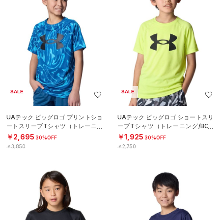
SALE
SALE
UAテック ビッグロゴ プリントショ
UAテック ビッグロゴ ショートスリ
ートスリーブTシャツ（トレーニン
ーブTシャツ（トレーニング/BOY
グ/BOYS）
S）
￥2,695
￥1,925
30%OFF
30%OFF
￥3,850
￥2,750