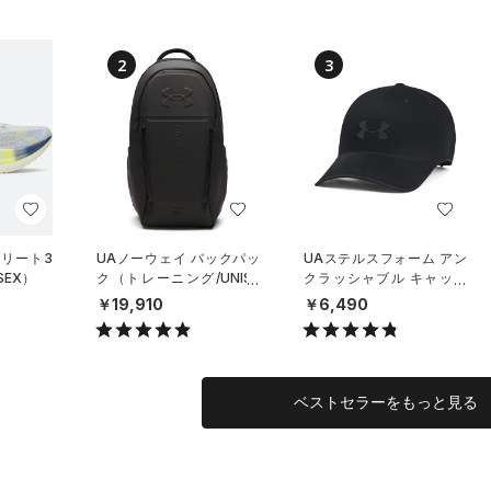
2
3
エリート3
UAノーウェイ バックパッ
UAステルスフォーム アン
SEX）
ク（トレーニング/UNISE
クラッシャブル キャップ
X）
（ライフスタイル/UNISE
￥19,910
￥6,490
X）
ベストセラーをもっと見る