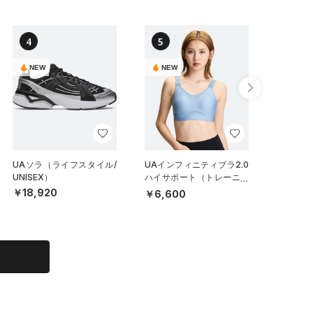
4
5
6
NEW
NEW
NEW
UAソラ（ライフスタイル/
UAインフィニティブラ2.0
UAノー
UNISEX）
ハイサポート（トレーニン
ク（トレ
グ/WOMEN）
X）
￥18,920
￥6,600
￥19,9