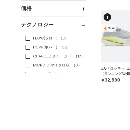
すべてのアクセサリー
（0）
スポーツスタイル
（0）
レギンス&タイツ
（0）
Tシャツ
価格
すべてのシューズ
（0）
アメリカンフットボール
バックパック
（0）
ショートパンツ
（0）
タンクトップ
ブラック
ホワイト
ブラウン
グリーン
1
（0）
（0）
スポーツシューズ
ショルダー＆トートバッグ
（0）
パンツ(ロングパンツ)
（0）
ポロシャツ
テクノロジー
（0）
サッカー
（0）
NEW
（0）
スパイク
～
円
円
（0）
スウェット＆フリース
（0）
ロングTシャツ
ブルー
パープル
レッド
イエロー
リカバリー
（0）
（0）
サックパック
FLOW(フロー)
（3）
スポーツスタイルシューズ
（0）
アンダーウェア
（0）
パーカー&トレーナー
その他
（0）
（0）
（0）
ウェストバッグ
HOVR(ホバー)
（32）
（0）
スカート
（0）
ジャケット
オレンジ
その他
（0）
サンダル
（0）
ダッフルバッグ
CHARGED(チャージド)
（17）
（0）
スイムウェア
（0）
ジャージ
MICRO G(マイクロＧ)
（0）
（0）
キャップ＆ビーニー
UAベロシティ 
（0）
ベスト
（ランニング/UNI
TRIBASE(トライベース)
（1）
（0）
ベルト
￥32,890
（0）
ダウン・コート
RUSH(ラッシュ)
（0）
（0）
グローブ・手袋
（0）
ISO-CHILL(アイソチル)
スポーツブラ
（7）
（0）
アイウェア
Tech(テック)
（19）
（0）
セットアップ
リストバンド＆ヘッドバンド
COLDGEAR ARMOUR(コール
（0）
（0）
スイムウェア
ドギアアーマー)
（0）
（0）
スポーツマスク
HEATGEAR ARMOUR(ヒート
（0）