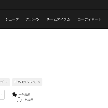
シューズ
スポーツ
チームアイテム
コーディネート
ンズ
RUSH(ラッシュ)
全色表示
1色表示