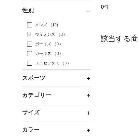
0件
通常価格
（0）
性別
セール
（0）
メンズ
（12）
ウィメンズ
（0）
該当する
ボーイズ
（0）
ガールズ
（0）
ユニセックス
（0）
スポーツ
ベースボール
（0）
カテゴリー
バスケットボール
（0）
トップス
ゴルフ
（0）
サイズ
ボトムス
トレーニング
すべてのトップス
（0）
カテゴリーを選択してください。
アクセサリー
カラー
すべてのボトムス
ランニング
（0）
（0）
ベースレイヤー
シューズ