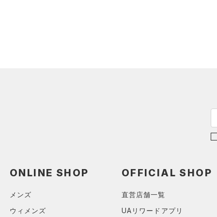
ソックス
ギアアーマー)
（13）
（0）
ネックウォーマー
STORM(ストーム)
（55）
（0）
COLDGEAR INFRARED(コー
スリーブ
ルドギアインフラレッド)
（0）
タオル
（1）
（0）
ボール
AUXETIC(オーゼティック)
（0）
（0）
イヤホン＆ヘッドホン
Charged Cotton(チャージド
（0）
ウォーターボトル
コットン)
（0）
（0）
その他
Rival Fleece(ライバルフリー
ス)
（0）
Armour Fleece(アーマーフリ
ース)
（0）
ONLINE SHOP
OFFICIAL SHOP
在庫
メンズ
直営店舗一覧
在庫あり
限定
ウィメンズ
UAリワードアプリ