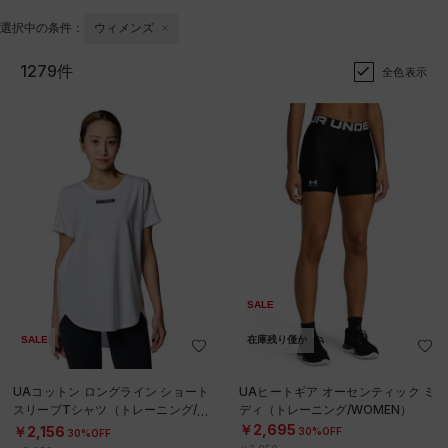
選択中の条件：
ウィメンズ
1279件
全色表示
SALE
SALE
在庫残り僅か
UAコットン ロングライン ショート
UAヒートギア オーセンティック ミ
スリーブTシャツ（トレーニング/W
ディ（トレーニング/WOMEN）
OMEN）
￥2,695
￥2,156
30%OFF
30%OFF