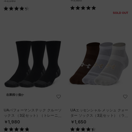
￥3,850
￥3,080
SOLD OUT
在庫残り僅か
UAパフォーマンステック クルーソ
UAエッセンシャル メッシュ クォー
ックス （3足セット）（トレーニン
ター ソックス（3足セット）（ライ
グ/UNISEX）
フスタイル/UNISEX）
￥1,980
￥1,650