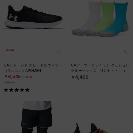
SALE
UAチャージド スピードスウィフト
UAアーマードライ ラン クッション
（ランニング/WOMEN）
クルーソックス （3足セット）（ラ
ンニング/UNISEX）
￥6,545
￥4,400
30%OFF
￥9,350