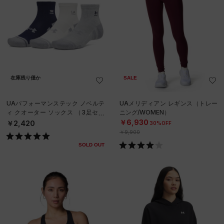
在庫残り僅か
SALE
UAパフォーマンステック ノベルテ
UAメリディアン レギンス（トレー
ィ クオーター ソックス （3足セッ
ニング/WOMEN）
ト）（ライフスタイル/UNISEX）
￥6,930
￥2,420
30%OFF
￥9,900
SOLD OUT