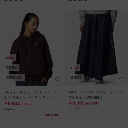
SALE
直営限定
SALE
在庫残り僅か
直営限定
UAライバルフリース オーバーサイ
UAウーブン ロングスカート（ライ
ズド プルオーバー フーディー（ト
フスタイル/WOMEN）
レーニング/WOMEN）
￥8,393
￥5,544
30%OFF
30%OFF
￥11,990
￥7,920
SOLD OUT