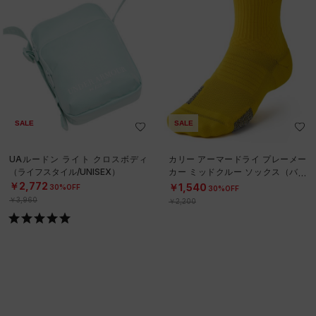
SALE
SALE
UAルードン ライト クロスボディ
カリー アーマードライ プレーメー
（ライフスタイル/UNISEX）
カー ミッドクルー ソックス（バス
ケットボール/UNISEX）
￥2,772
￥1,540
30%OFF
30%OFF
￥3,960
￥2,200