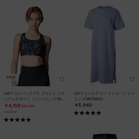
SALE
UAクロスバックブラ プリント ミデ
UAライバルテリー ドレス（トレー
ィアムサポート（トレーニング/WO
ニング/WOMEN）
MEN）
￥5,940
￥4,158
30%OFF
￥5,940