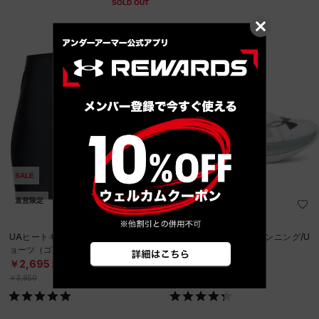
SOLD OUT
SALE
直営限定
SALE
UAヒートギア コンプレッション シ
UAベロシティ プロ（ランニング/U
ョーツ（ゴルフ/WOMEN）
NISEX）
￥2,695
￥13,090
30%OFF
30%OFF
￥3,850
￥18,700