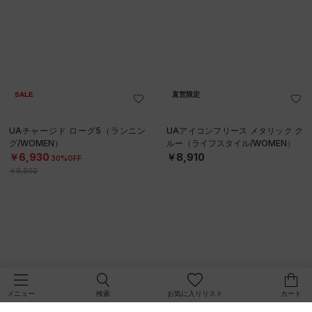
SALE
直営限定
UAチャージド ローグ5（ランニン
UAアイコンフリース メタリック ク
グ/WOMEN）
ルー（ライフスタイル/WOMEN）
￥6,930
￥8,910
30%OFF
￥9,900
検索
お気に入りリスト
カート
メニュー