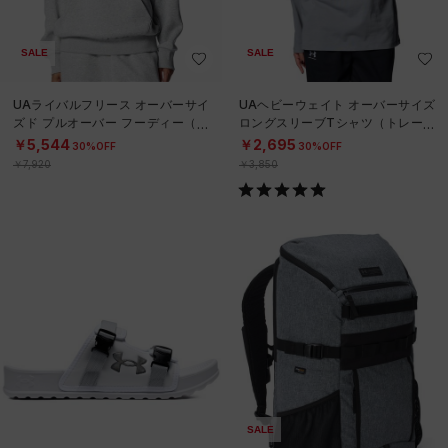
SALE
SALE
UAライバルフリース オーバーサイ
UAヘビーウェイト オーバーサイズ
ズド プルオーバー フーディー（ト
ロングスリーブTシャツ（トレーニ
レーニング/WOMEN）
ング/WOMEN）
￥5,544
￥2,695
30%OFF
30%OFF
￥7,920
￥3,850
SALE