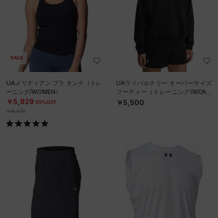
SALE
UAメリディアン ブラ タンク（トレ
UAライバルテリー オーバーサイズ
ーニング/WOMEN）
フーディー（トレーニング/WOME
N）
￥5,929
￥5,500
30%OFF
￥8,470