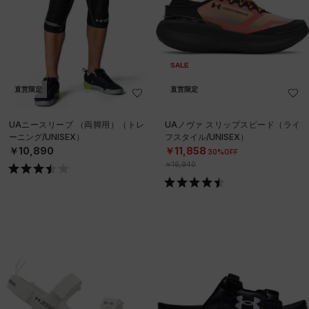
SALE
直営限定
直営限定
UAニースリーブ （両脚用）（トレ
UAノヴァ スリップスピード（ライ
ーニング/UNISEX）
フスタイル/UNISEX）
￥10,890
￥11,858
30%OFF
￥16,940