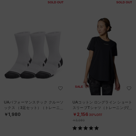
SOLD OUT
SOLD OUT
SALE
UAパフォーマンステック クルーソ
UAコットン ロングライン ショート
ックス （3足セット）（トレーニン
スリーブTシャツ（トレーニング/W
グ/UNISEX）
OMEN）
￥1,980
￥2,156
30%OFF
￥3,080