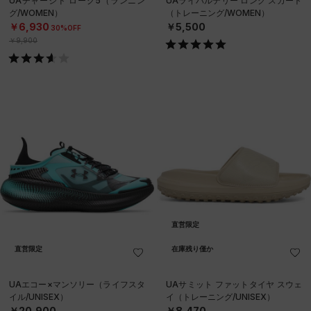
UAチャージド ローグ5（ランニン
UAライバルテリー ロング スカート
グ/WOMEN）
（トレーニング/WOMEN）
￥6,930
￥5,500
30%OFF
￥9,900
直営限定
直営限定
在庫残り僅か
UAエコー×マンソリー（ライフスタ
UAサミット ファットタイヤ スウェ
イル/UNISEX）
イ（トレーニング/UNISEX）
￥20,900
￥8,470