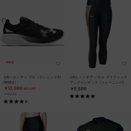
SALE
UAベロシティ プロ（ランニング/U
UAヒートギア パネル グラフィック
NISEX）
アンクルレギンス（トレーニング/W
OMEN）
￥13,090
￥5,500
30%OFF
￥18,700