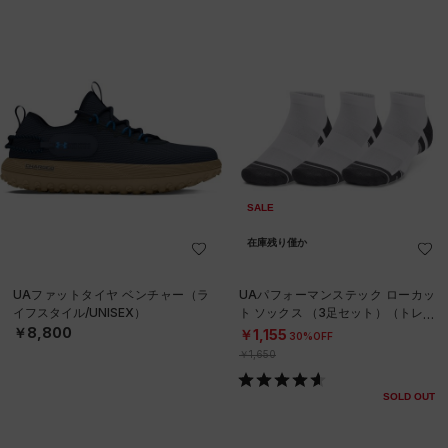
SALE
在庫残り僅か
UAファットタイヤ ベンチャー（ラ
UAパフォーマンステック ローカッ
イフスタイル/UNISEX）
ト ソックス （3足セット）（トレー
ニング/UNISEX）
￥8,800
￥1,155
30%OFF
￥1,650
SOLD OUT