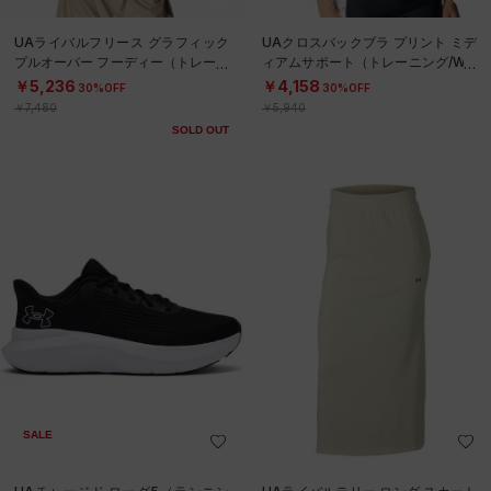
UAライバルフリース グラフィック
UAクロスバックブラ プリント ミデ
プルオーバー フーディー（トレーニ
ィアムサポート（トレーニング/WO
ング/WOMEN）
MEN）
￥5,236
￥4,158
30%OFF
30%OFF
￥7,480
￥5,940
SOLD OUT
SALE