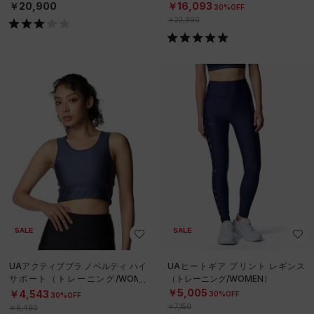
￥20,900
￥16,093
30%OFF
￥22,990
SALE
SALE
UAアクティブブラ ノベルティ ハイ
UAヒートギア プリント レギンス
サポート（トレーニング/WOME
（トレーニング/WOMEN）
N）
￥5,005
￥4,543
30%OFF
30%OFF
￥7,150
￥6,490