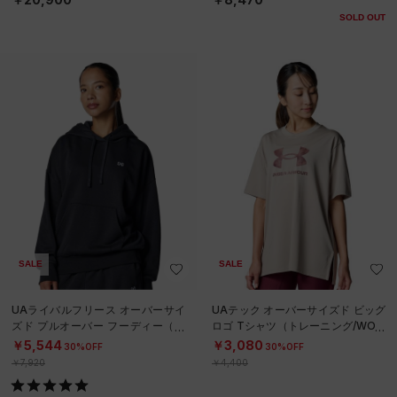
SOLD OUT
SALE
SALE
UAライバルフリース オーバーサイ
UAテック オーバーサイズド ビッグ
ズド プルオーバー フーディー（ト
ロゴ Tシャツ（トレーニング/WOM
レーニング/WOMEN）
EN）
￥5,544
￥3,080
30%OFF
30%OFF
￥7,920
￥4,400