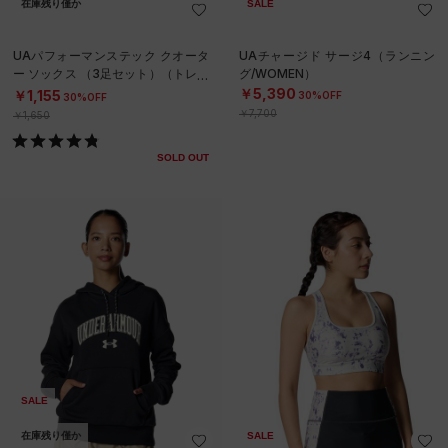
在庫残り僅か
SALE
UAパフォーマンステック クオータ
UAチャージド サージ4（ランニン
ー ソックス （3足セット）（トレー
グ/WOMEN）
ニング/UNISEX）
￥5,390
￥1,155
30%OFF
30%OFF
￥7,700
￥1,650
SOLD OUT
SALE
在庫残り僅か
SALE