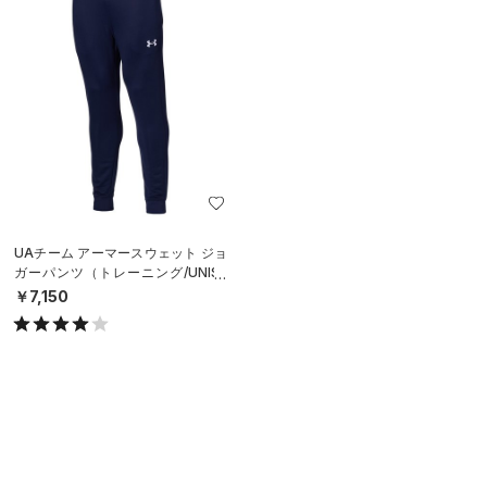
UAチーム アーマースウェット ジョ
ガーパンツ（トレーニング/UNISE
X）
￥7,150