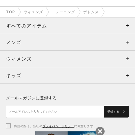
TOP
ウィメンズ
トレーニング
ボトムス
すべてのアイテム
メンズ
メンズ
ウィメンズ
トップス
ウィメンズ
キッズ
トップス
ボトムス
キッズ
トップス
ボトムス
シューズ
シューズ
メールマガジンに登録する
ボトムス
シューズ
アクセサリー
アクセサリー
登録する
シューズ
アクセサリー
購読の際は、当社の
プライバシーポリシー
に同意します。