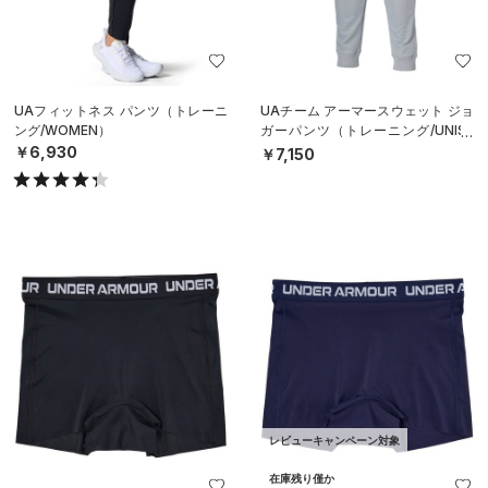
UAフィットネス パンツ（トレーニ
UAチーム アーマースウェット ジョ
ング/WOMEN）
ガーパンツ（トレーニング/UNISE
X）
￥6,930
￥7,150
レビューキャンペーン対象
在庫残り僅か