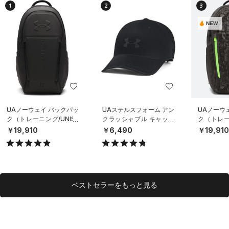
1
2
3
NEW
UAノーウェイ バックパッ
UAステルスフォーム アン
UAノーウ
ク（トレーニング/UNISE
クラッシャブル キャップ
ク（トレーニ
X）
（ライフスタイル/UNISE
X）
￥19,910
￥6,490
￥19,91
X）
ベストセラーをもっと見る