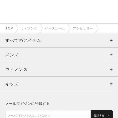
TOP
ウィメンズ
ベースボール
アクセサリー
すべてのアイテム
メンズ
メンズ
ウィメンズ
トップス
ウィメンズ
キッズ
トップス
ボトムス
キッズ
トップス
ボトムス
シューズ
シューズ
メールマガジンに登録する
ボトムス
シューズ
アクセサリー
アクセサリー
登録する