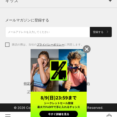
キッズ
トップス
ボトムス
キッズ
トップス
ボトムス
シューズ
シューズ
メールマガジンに登録する
ボトムス
シューズ
アクセサリー
アクセサリー
登録する
シューズ
アクセサリー
購読の際は、当社の
プライバシーポリシー
に同意します。
アクセサリー
スポーツブラ
レギンス＆タイツ
特定商取引法に基づく通販の表記
会員規約
プライバシーポリシー
© 2026 Copyright DOME Corporation. All Rights Reserved.