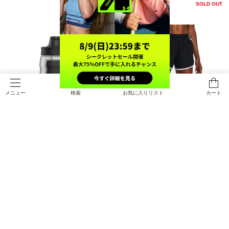
SOLD OUT
SOLD OUT
検索
お気に入りリスト
カート
メニュー
SALE
在庫残り僅か
UAプレーメーカー スクイーズ 32オ
UAフライバイ ショーツ（ランニン
ンス（トレーニング/UNISEX）
グ/WOMEN）
￥2,420
￥2,695
30%OFF
￥3,850