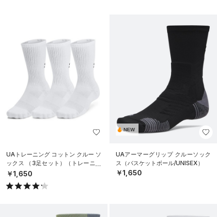
NEW
UAトレーニング コットン クルー ソ
UAアーマーグリップ クルーソック
ックス （3足セット）（トレーニン
ス（バスケットボール/UNISEX）
グ/UNISEX）
￥1,650
￥1,650