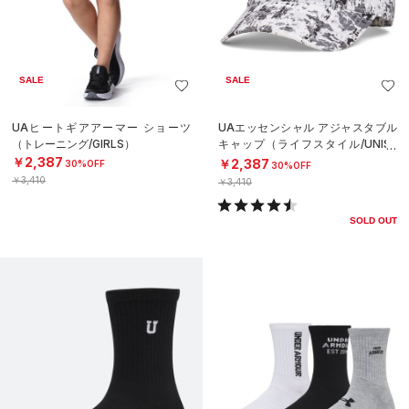
SALE
SALE
UAヒートギアアーマー ショーツ
UAエッセンシャル アジャスタブル
（トレーニング/GIRLS）
キャップ（ライフスタイル/UNISE
X）
￥2,387
￥2,387
30%OFF
30%OFF
￥3,410
￥3,410
SOLD OUT