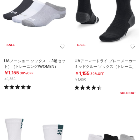
SALE
SALE
UAノーショー ソックス （3足セッ
UAアーマードライ プレーメーカー
ト）（トレーニング/WOMEN）
ミッドクルー ソックス（トレーニン
グ/UNISEX）
￥1,155
￥1,155
30%OFF
30%OFF
￥1,650
￥1,650
SOLD OUT