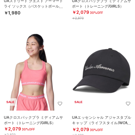
UAストリート クエスト アーマード
UAクロスバックブラ ミディアムサ
ライ ソックス（バスケットボール/U
ポート（トレーニング/GIRLS）
NISEX）
￥2,079
￥1,980
30%OFF
￥2,970
SALE
SALE
UAクロスバックブラ ミディアムサ
UAエッセンシャル アジャスタブル
ポート（トレーニング/GIRLS）
キャップ（ライフスタイル/WOME
N）
￥2,079
￥2,079
30%OFF
30%OFF
￥2,970