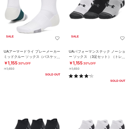
SALE
SALE
UAアーマードライ プレーメーカー
UAパフォーマンステック ノーショ
ミッドクルー ソックス（バスケット
ー ソックス （3足セット）（トレー
ボール/UNISEX）
ニング/UNISEX）
￥1,155
￥1,155
30%OFF
30%OFF
￥1,650
￥1,650
SOLD OUT
SOLD OUT