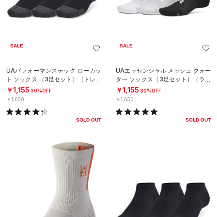
SALE
SALE
UAパフォーマンステック ローカッ
UAエッセンシャル メッシュ クォー
ト ソックス （3足セット）（トレー
ター ソックス（3足セット）（ライ
ニング/UNISEX）
フスタイル/UNISEX）
￥1,155
￥1,155
30%OFF
30%OFF
￥1,650
￥1,650
SOLD OUT
SOLD OUT