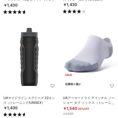
ニング/UNISEX）
￥1,430
￥1,430
SALE
在庫残り僅か
UAサイドライン スクイーズ 32オン
UAアーマードライ アイソチル ノー
ス（トレーニング/UNISEX）
ショー タブ ソックス（トレーニン
グ/UNISEX）
￥1,430
￥1,540
30%OFF
￥2,200