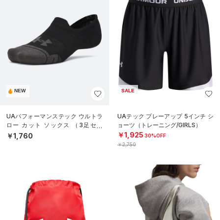
NEW
SALE
UAパフォーマンステック ウルトラ
UAテック プレーアップ 5インチ シ
ロー カット ソックス （3足セッ
ョーツ（トレーニング/GIRLS）
ト）（トレーニング/UNISEX）
￥1,925
￥1,760
30%OFF
￥2,750