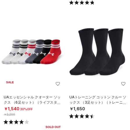
SALE
UAエッセンシャル クオーター ソッ
UAトレーニング コットン クルー ソ
クス （6足セット）（ライフスタイ
ックス （3足セット）（トレーニン
ル/KIDS）
グ/UNISEX）
￥1,540
￥1,650
30%OFF
￥2,200
SOLD OUT