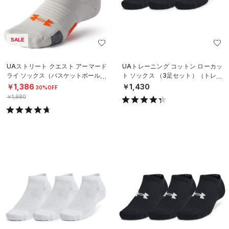
SALE
UAストリート クエスト アーマード
UAトレーニング コットン ローカッ
ライ ソックス（バスケットボール/U
ト ソックス （3足セット）（トレー
NISEX）
ニング/UNISEX）
￥1,386
￥1,430
30%OFF
￥1,980